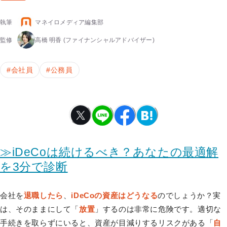
執筆
マネイロメディア編集部
監修
高橋 明香
(ファイナンシャルアドバイザー)
#
会社員
#
公務員
≫iDeCoは続けるべき？あなたの最適解
を3分で診断
会社を
退職したら
、
iDeCoの資産はどうなる
のでしょうか？実
は、そのままにして「
放置
」するのは非常に危険です。適切な
手続きを取らずにいると、資産が目減りするリスクがある「
自