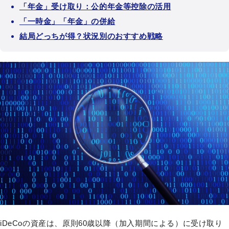
「年金」受け取り：公的年金等控除の活用
「一時金」「年金」の併給
結局どっちが得？状況別のおすすめ戦略
iDeCoの資産は、原則60歳以降（加入期間による）に受け取り