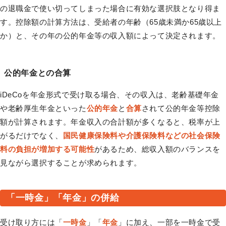
の退職金で使い切ってしまった場合に有効な選択肢となり得ま
す。控除額の計算方法は、受給者の年齢（65歳未満か65歳以上
か）と、その年の公的年金等の収入額によって決定されます。
公的年金との合算
iDeCoを年金形式で受け取る場合、その収入は、老齢基礎年金
や老齢厚生年金といった
公的年金
と
合算
されて公的年金等控除
額が計算されます。年金収入の合計額が多くなると、税率が上
がるだけでなく、
国民健康保険料や介護保険料などの社会保険
料の負担が増加する可能性
があるため、総収入額のバランスを
見ながら選択することが求められます。
「一時金」「年金」の併給
受け取り方には「
一時金
」「
年金
」に加え、一部を一時金で受