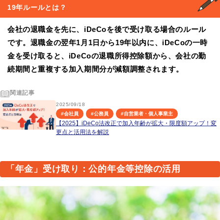
19年ルール
とは？
会社の退職金を先に、iDeCoを後で受け取る場合のルール
です。退職金の翌年1月1日から19年以内に、iDeCoの一時
金を受け取ると、iDeCoの退職所得控除額から、会社の勤
続期間と重複する加入期間分が減額調整されます。
関連記事
2025/09/18
#
会社員
#
公務員
#
自営業者・個人事業主
【2025】iDeCo法改正で加入年齢が拡大・限度額アップ！変
更点と活用法を解説
「年金」受け取り：公的年金等控除の活用