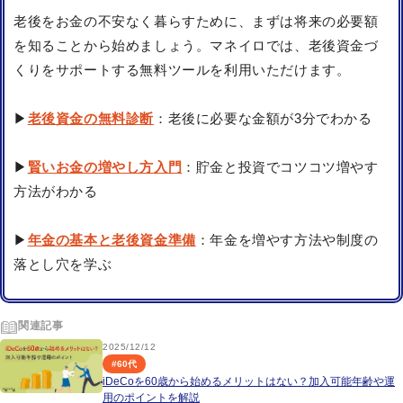
老後をお金の不安なく暮らすために、まずは将来の必要額
を知ることから始めましょう。マネイロでは、老後資金づ
くりをサポートする無料ツールを利用いただけます。
▶
老後資金の無料診断
：老後に必要な金額が3分でわかる
▶
賢いお金の増やし方入門
：貯金と投資でコツコツ増やす
方法がわかる
▶
年金の基本と老後資金準備
：年金を増やす方法や制度の
落とし穴を学ぶ
関連記事
2025/12/12
#
60代
iDeCoを60歳から始めるメリットはない？加入可能年齢や運
用のポイントを解説