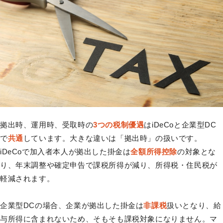
拠出時、運用時、受取時の
3つの税制優遇
はiDeCoと企業型DC
で
共通
しています。大きな違いは「拠出時」の扱いです。
iDeCoで加入者本人が拠出した掛金は
全額所得控除
の対象とな
り、年末調整や確定申告で課税所得が減り、所得税・住民税が
軽減されます。
企業型DCの場合、企業が拠出した掛金は
非課税
扱いとなり、給
与所得に含まれないため、そもそも課税対象になりません。マ