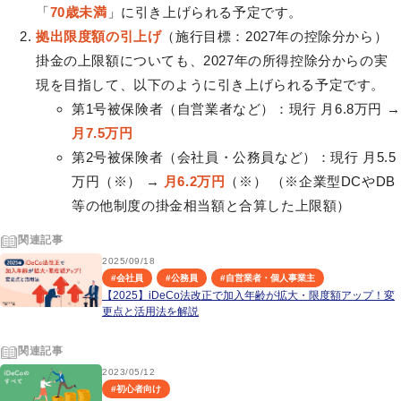
「
70歳未満
」に引き上げられる予定です。
拠出限度額の引上げ
（施行目標：2027年の控除分から）
掛金の上限額についても、2027年の所得控除分からの実
現を目指して、以下のように引き上げられる予定です。
第1号被保険者（自営業者など）：現行 月6.8万円 →
月7.5万円
第2号被保険者（会社員・公務員など）：現行 月5.5
万円（※） →
月6.2万円
（※） （※企業型DCやDB
等の他制度の掛金相当額と合算した上限額）
関連記事
2025/09/18
#
会社員
#
公務員
#
自営業者・個人事業主
【2025】iDeCo法改正で加入年齢が拡大・限度額アップ！変
更点と活用法を解説
関連記事
2023/05/12
#
初心者向け