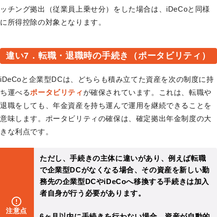
ッチング拠出（従業員上乗せ分）をした場合は、iDeCoと同様
に所得控除の対象となります。
違い7．転職・退職時の手続き（ポータビリティ）
iDeCoと企業型DCは、どちらも積み立てた資産を次の制度に持
ち運べる
ポータビリティ
が確保されています。これは、転職や
退職をしても、年金資産を持ち運んで運用を継続できることを
意味します。ポータビリティの確保は、確定拠出年金制度の大
きな利点です。
ただし、手続きの主体に違いがあり、例えば転職
で企業型DCがなくなる場合、その資産を新しい勤
務先の企業型DCやiDeCoへ移換する手続きは
加入
者自身
が行う必要があります。
注意点
6ヶ月以内
に手続きを行わない場合、資産が自動的