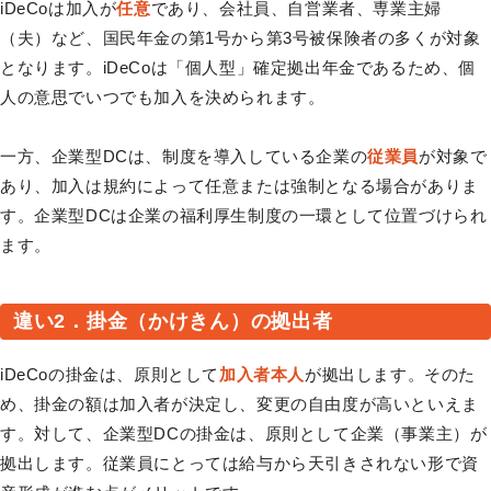
iDeCoは加入が
任意
であり、会社員、自営業者、専業主婦
（夫）など、国民年金の第1号から第3号被保険者の多くが対象
となります。iDeCoは「個人型」確定拠出年金であるため、個
人の意思でいつでも加入を決められます。
一方、企業型DCは、制度を導入している企業の
従業員
が対象で
あり、加入は規約によって任意または強制となる場合がありま
す。企業型DCは企業の福利厚生制度の一環として位置づけられ
ます。
違い2．掛金（かけきん）の拠出者
iDeCoの掛金は、原則として
加入者本人
が拠出します。そのた
め、掛金の額は加入者が決定し、変更の自由度が高いといえま
す。対して、企業型DCの掛金は、原則として企業（事業主）が
拠出します。従業員にとっては給与から天引きされない形で資