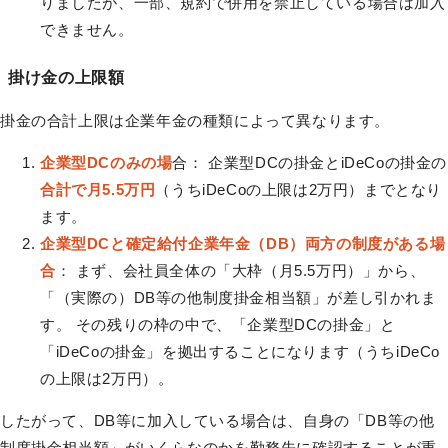
りましたが、一部、規約で併用を禁止している場合は加入
できません。
掛け金の上限額
掛金の合計上限は企業年金の種類によって異なります。
企業型DCのみの場
合： 企業型DCの掛金とiDeCoの掛金の
合計で月5.5万円
（うちiDeCoの上限は2万円）までとなり
ます。
企業型DCと確定給付企業年金（DB）両方の制度がある場
合
： まず、会社員全体の「大枠（月5.5万円）」から、
「（実際の）DB等の他制度掛金相当額」が差し引かれま
す。 その残りの枠の中で、「企業型DCの掛金」と
「iDeCoの掛金」を拠出することになります（うちiDeCo
の上限は2万円）。
したがって、DB等に加入している場合は、自身の「DB等の他
制度掛金相当額」がいくらなのかを勤務先に確認することが重