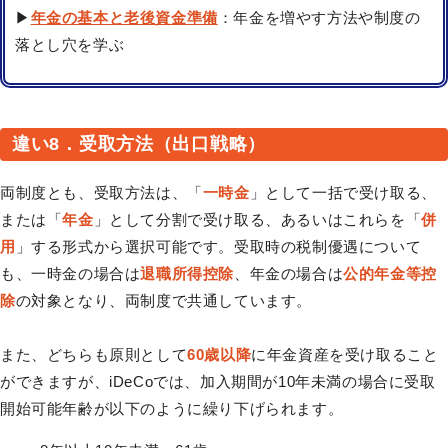
▶
年金の基本と老後資金準備
：年金を増やす方法や制度の
落とし穴を学ぶ
違い8．受取方法（出口戦略）
両制度とも、受取方法は、「
一時金
」として一括で受け取る、
または「
年金
」として分割で受け取る、あるいはこれらを「
併
用
」する形式から選択可能です。受取時の税制優遇について
も、一時金の場合は
退職所得控除
、年金の場合は
公的年金等控
除
の対象となり、両制度で共通しています。
また、どちらも原則として
60歳以降
に年金資産を受け取ること
ができますが、iDeCoでは、加入期間が10年未満の場合に受取
開始可能年齢が以下のように繰り下げられます。