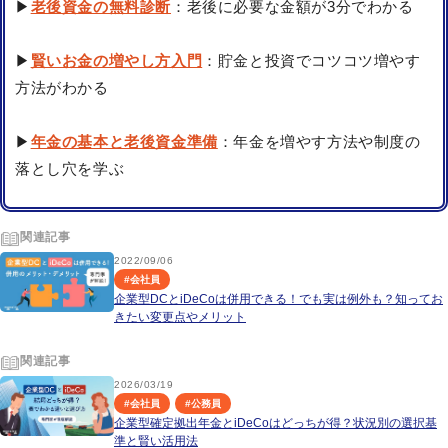
▶
老後資金の無料診断
：老後に必要な金額が3分でわかる
▶
賢いお金の増やし方入門
：貯金と投資でコツコツ増やす
方法がわかる
▶
年金の基本と老後資金準備
：年金を増やす方法や制度の
落とし穴を学ぶ
関連記事
2022/09/06
#
会社員
企業型DCとiDeCoは併用できる！でも実は例外も？知ってお
きたい変更点やメリット
関連記事
2026/03/19
#
会社員
#
公務員
企業型確定拠出年金とiDeCoはどっちが得？状況別の選択基
準と賢い活用法