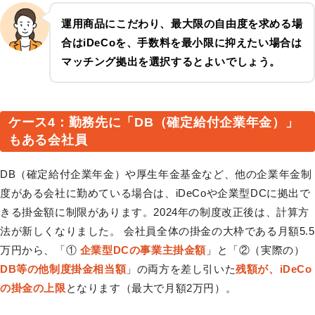
運用商品にこだわり、最大限の自由度を求める場
合は
iDeCo
を、手数料を最小限に抑えたい場合は
マッチング拠出
を選択するとよいでしょう。
ケース4：勤務先に「DB（確定給付企業年金）」
もある会社員
DB（確定給付企業年金）や厚生年金基金など、他の企業年金制
度がある会社に勤めている場合は、iDeCoや企業型DCに拠出で
きる掛金額に制限があります。2024年の制度改正後は、計算方
法が新しくなりました。 会社員全体の掛金の大枠である月額5.5
万円から、「①
企業型DCの事業主掛金額
」と「②（実際の）
DB等の他制度掛金相当額
」の両方を差し引いた
残額が、iDeCo
の掛金の上限
となります（最大で月額2万円）。