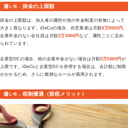
違い5．掛金の上限額
掛金の上限額は、加入者の属性や他の年金制度の有無によって
大きく異なります。iDeCoの場合、自営業者は月額
6万8000円
、
企業年金のない会社員は月額
2万3000円
など、属性ごとに定め
られています。
企業型DCの場合、他の企業年金がない場合は月額
5万5000円
が
上限です。iDeCoと企業型DCを併用する場合は、合計額に制限
がかかるため、さらに複雑なルールが適用されます。
違い6．税制優遇（節税メリット）