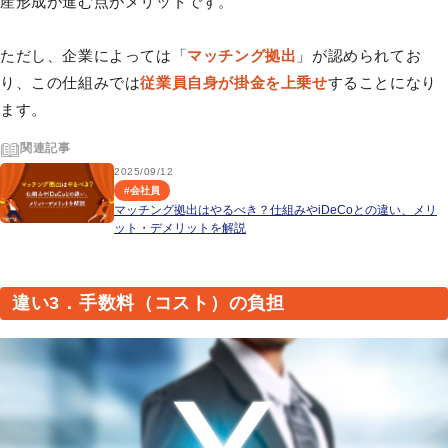
産形成が進む点がメリットです。
ただし、企業によっては「
マッチング拠出
」が認められてお
り、この仕組みでは
従業員自身が掛金を上乗せ
することになり
ます。
関連記事
2025/09/12
#
会社員
マッチング拠出はやるべき？仕組みやiDeCoとの違い、メリ
ット・デメリットを解説
違い3．手数料（コスト）の負担