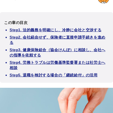
この章の目次
Step1. 法的義務を明確にし、冷静に会社と交渉する
Step2. 会社経由せず、保険者に直接申請手続きを進め
る
Step3. 健康保険組合（協会けんぽ）に相談し、会社へ
の指導を依頼する
Step4. 労務トラブルは労働基準監督署または社労士へ
相談
Step5. 退職を検討する場合の「継続給付」の活用