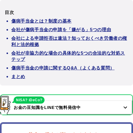
目次
傷病手当金とは？制度の基本
会社が傷病手当金の申請を「嫌がる」5つの理由
会社による申請拒否は違法？知っておくべき労働者の権
利と法的根拠
会社が非協力的な場合の具体的な5つの合法的な対処ス
テップ
傷病手当金の申請に関するQ&A（よくある質問）
まとめ
NISA? iDeCo?
お金の豆知識をLINEで無料発信中