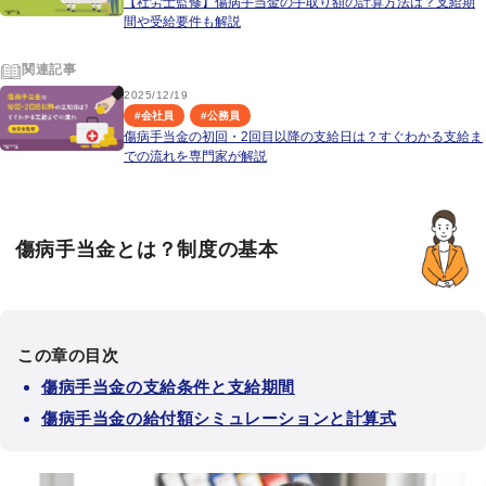
【社労士監修】傷病手当金の手取り額の計算方法は？支給期
間や受給要件も解説
関連記事
2025/12/19
#
会社員
#
公務員
傷病手当金の初回・2回目以降の支給日は？すぐわかる支給ま
での流れを専門家が解説
傷病手当金とは？制度の基本
この章の目次
傷病手当金の支給条件と支給期間
傷病手当金の給付額シミュレーションと計算式