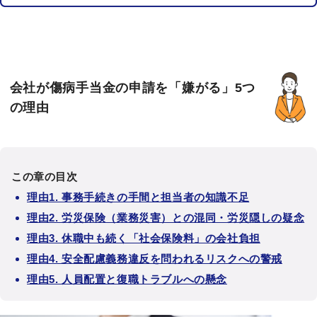
会社が傷病手当金の申請を「嫌がる」5つ
の理由
この章の目次
理由1. 事務手続きの手間と担当者の知識不足
理由2. 労災保険（業務災害）との混同・労災隠しの疑念
理由3. 休職中も続く「社会保険料」の会社負担
理由4. 安全配慮義務違反を問われるリスクへの警戒
理由5. 人員配置と復職トラブルへの懸念