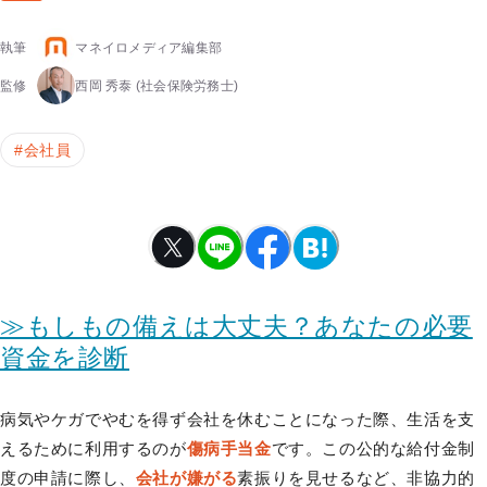
執筆
マネイロメディア編集部
監修
西岡 秀泰
(社会保険労務士)
#
会社員
≫もしもの備えは大丈夫？あなたの必要
資金を診断
病気やケガでやむを得ず会社を休むことになった際、生活を支
えるために利用するのが
傷病手当金
です。この公的な給付金制
度の申請に際し、
会社が嫌がる
素振りを見せるなど、非協力的