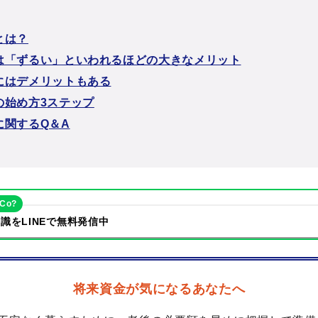
とは？
は「ずるい」といわれるほどの大きなメリット
にはデメリットもある
の始め方3ステップ
に関するQ＆A
eCo?
識をLINEで無料発信中
将来資金が気になるあなたへ