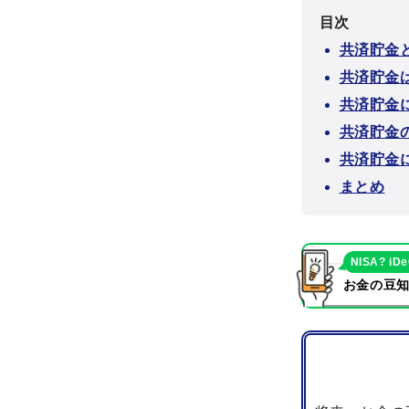
目次
共済貯金
共済貯金
共済貯金
共済貯金
共済貯金
まとめ
NISA? iD
お金の豆知