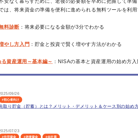
不安なく暮らすために、老後の必要額を早めに把握して準備
では、将来資金の準備を便利に進められる無料ツールを利用
無料診断
：将来必要になる金額が3分でわかる
増やし方入門
：貯金と投資で賢く増やす方法がわかる
始める資産運用～基本編～
：NISAの基本と資産運用の始め方入
2025/09/26
#
初心者向け
先取り貯金（貯蓄）とは？メリット・デメリット＆ケース別の始め
2025/07/23
#
住宅資金
#
老後資金
#
会社員