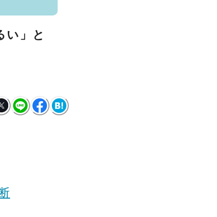
るい」と
断