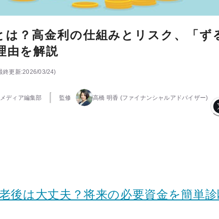
とは？高金利の仕組みとリスク、「ず
理由を解説
最終更新:
2026/03/24
)
メディア編集部
監修
高橋 明香
(ファイナンシャルアドバイザー)
の老後は大丈夫？将来の必要資金を簡単診