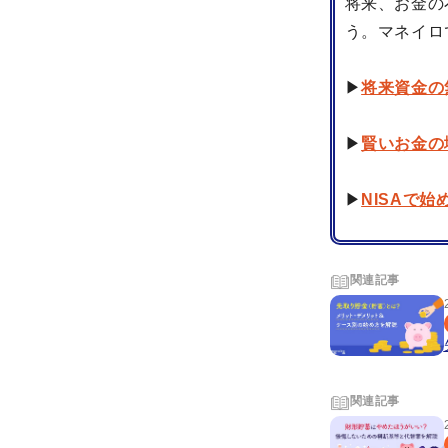
将来、お金の
う。マネイロ
▶
将来資金の
▶
賢いお金の
▶
NISAで
関連記事
関連記事