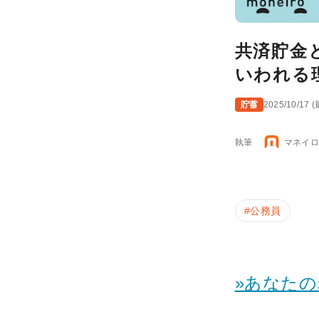
共済貯金
いわれる
貯蓄
2025/10/17
(
執筆
マネイロ
#
公務員
»あなた