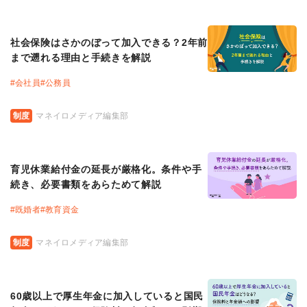
社会保険はさかのぼって加入できる？2年前
まで遡れる理由と手続きを解説
#
会社員
#
公務員
制度
マネイロメディア編集部
育児休業給付金の延長が厳格化。条件や手
続き、必要書類をあらためて解説
#
既婚者
#
教育資金
制度
マネイロメディア編集部
60歳以上で厚生年金に加入していると国民