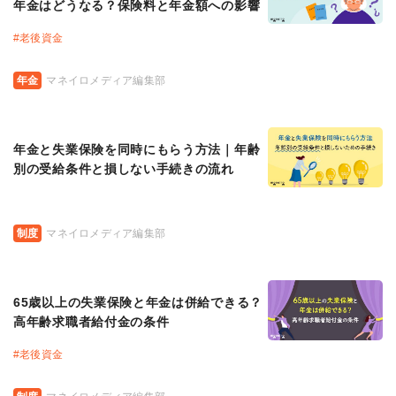
年金はどうなる？保険料と年金額への影響
#
老後資金
年金
マネイロメディア編集部
年金と失業保険を同時にもらう方法｜年齢
別の受給条件と損しない手続きの流れ
制度
マネイロメディア編集部
65歳以上の失業保険と年金は併給できる？
高年齢求職者給付金の条件
#
老後資金