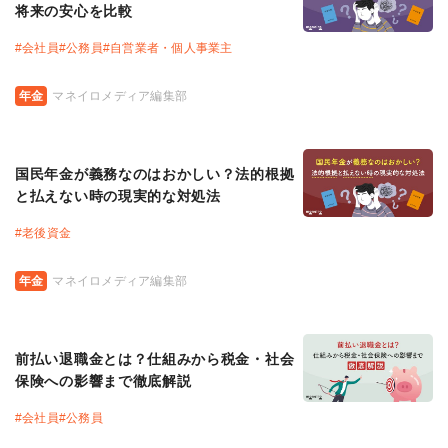
将来の安心を比較
#
会社員
#
公務員
#
自営業者・個人事業主
年金
マネイロメディア編集部
国民年金が義務なのはおかしい？法的根拠
と払えない時の現実的な対処法
#
老後資金
年金
マネイロメディア編集部
前払い退職金とは？仕組みから税金・社会
保険への影響まで徹底解説
#
会社員
#
公務員