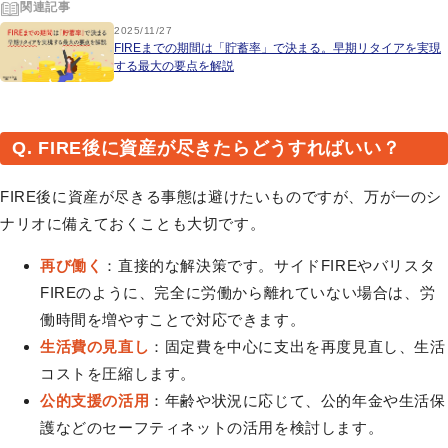
関連記事
2025/11/27
FIREまでの期間は「貯蓄率」で決まる。早期リタイアを実現
する最大の要点を解説
Q. FIRE後に資産が尽きたらどうすればいい？
FIRE後に資産が尽きる事態は避けたいものですが、万が一のシ
ナリオに備えておくことも大切です。
再び働く
：直接的な解決策です。サイドFIREやバリスタ
FIREのように、完全に労働から離れていない場合は、労
働時間を増やすことで対応できます。
生活費の見直し
：固定費を中心に支出を再度見直し、生活
コストを圧縮します。
公的支援の活用
：年齢や状況に応じて、公的年金や生活保
護などのセーフティネットの活用を検討します。