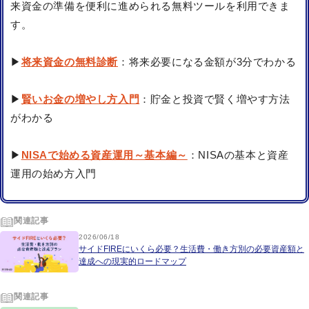
来資金の準備を便利に進められる無料ツールを利用できま
す。
▶
将来資金の無料診断
：将来必要になる金額が3分でわかる
▶
賢いお金の増やし方入門
：貯金と投資で賢く増やす方法
がわかる
▶
NISAで始める資産運用～基本編～
：NISAの基本と資産
運用の始め方入門
関連記事
2026/06/18
サイドFIREにいくら必要？生活費・働き方別の必要資産額と
達成への現実的ロードマップ
関連記事