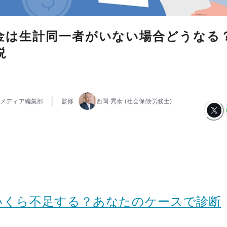
金は生計同一者がいない場合どうなる
説
メディア編集部
監修
西岡 秀泰
(社会保険労務士)
いくら不足する？あなたのケースで診断