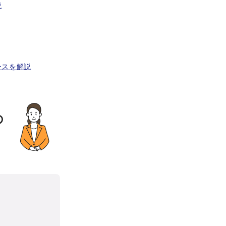
説
ースを解説
の