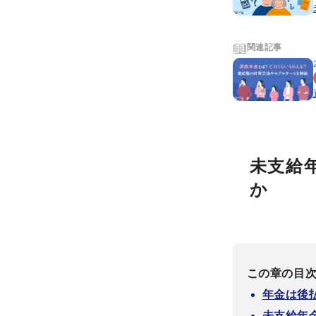
関連記事
未支給
か
この章の目
年金は後
未支給年