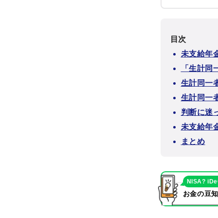
目次
未支給年
「生計同
生計同一
生計同一
判断に迷
未支給年
まとめ
NISA? iD
お金の豆知