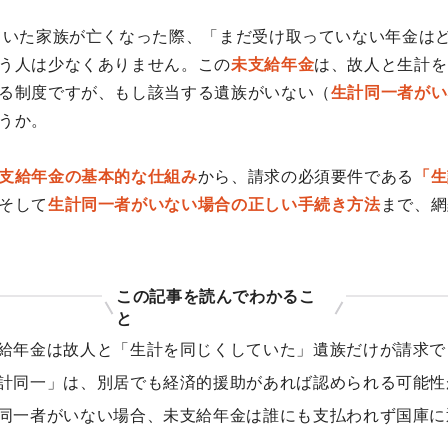
いた家族が亡くなった際、「まだ受け取っていない年金は
う人は少なくありません。この
未支給年金
は、故人と生計を
る制度ですが、もし該当する遺族がいない（
生計同一者がい
うか。
支給年金の基本的な仕組み
から、請求の必須要件である
「生
そして
生計同一者がいない場合の正しい手続き方法
まで、網
この記事を読んでわかるこ
と
給年金は故人と「生計を同じくしていた」遺族だけが請求で
計同一」は、別居でも経済的援助があれば認められる可能性
同一者がいない場合、未支給年金は誰にも支払われず国庫に