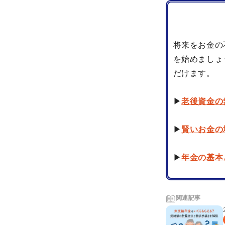
将来をお金の
を始めましょ
だけます。
▶
老後資金の
▶
賢いお金の
▶
年金の基本
関連記事