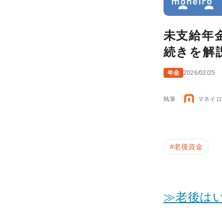
未支給年
続きを解
年金
2026/02/25
執筆
マネイロ
#
老後資金
≫老後は