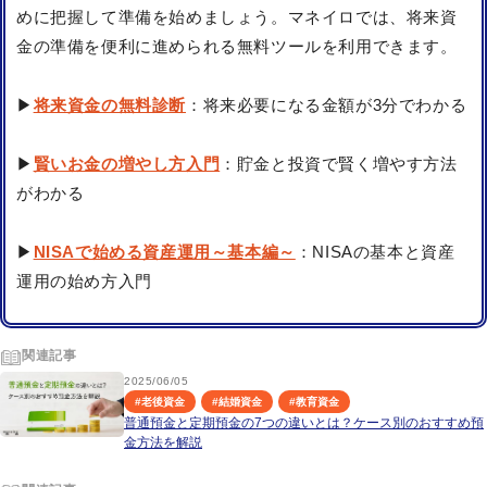
めに把握して準備を始めましょう。マネイロでは、将来資
金の準備を便利に進められる無料ツールを利用できます。
▶
将来資金の無料診断
：将来必要になる金額が3分でわかる
▶
賢いお金の増やし方入門
：貯金と投資で賢く増やす方法
がわかる
▶
NISAで始める資産運用～基本編～
：NISAの基本と資産
運用の始め方入門
関連記事
2025/06/05
#
老後資金
#
結婚資金
#
教育資金
普通預金と定期預金の7つの違いとは？ケース別のおすすめ預
金方法を解説