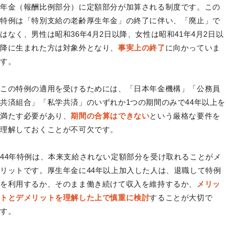
年金（報酬比例部分）に定額部分が加算される制度です。この
特例は「特別支給の老齢厚生年金」の終了に伴い、「廃止」で
はなく、男性は昭和36年4月2日以降、女性は昭和41年4月2日以
降に生まれた方は対象外となり、
事実上の終了
に向かっていま
す。
この特例の適用を受けるためには、「日本年金機構」「公務員
共済組合」「私学共済」のいずれか1つの期間のみで44年以上を
満たす必要があり、
期間の合算はできない
という厳格な要件を
理解しておくことが不可欠です。
44年特例は、本来支給されない定額部分を受け取れることがメ
リットです。厚生年金に44年以上加入した人は、退職して特例
を利用するか、そのまま働き続けて収入を維持するか、
メリッ
トとデメリットを理解した上で慎重に検討
することが大切で
す。