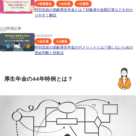
#
老後資金
#
会社員
#
公務員
特別支給の老齢厚生年金とは？対象者や金額計算などを分か
りやすく解説
関連記事
2026/08/05
#
会社員
#
公務員
特別支給の老齢厚生年金のデメリットとは？損しないための
受給判断と対処法
厚生年金の44年特例とは？