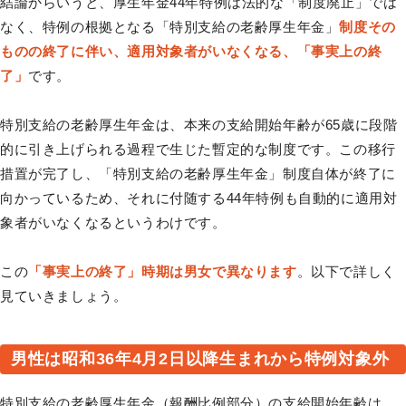
結論からいうと、厚生年金44年特例は法的な「制度廃止」では
なく、特例の根拠となる「特別支給の老齢厚生年金」
制度その
ものの終了に伴い、適用対象者がいなくなる、「事実上の終
了」
です。
特別支給の老齢厚生年金は、本来の支給開始年齢が65歳に段階
的に引き上げられる過程で生じた暫定的な制度です。この移行
措置が完了し、「特別支給の老齢厚生年金」制度自体が終了に
向かっているため、それに付随する44年特例も自動的に適用対
象者がいなくなるというわけです。
この
「事実上の終了」時期は男女で異なります
。以下で詳しく
見ていきましょう。
男性は昭和36年4月2日以降生まれから特例対象外
特別支給の老齢厚生年金（報酬比例部分）の支給開始年齢は、