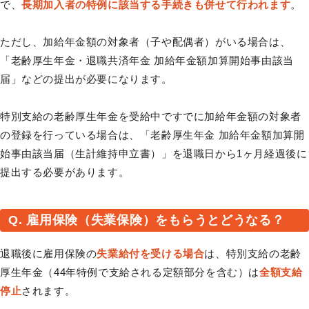
で、
長期加入者の特例に該当する手続きも併せて行われます
。
ただし、加給年金額の対象者（子や配偶者）がいる場合は、
「老齢厚生年金・退職共済年金 加給年金額加算開始事由該当
届」などの提出が必要になります。
特別支給の老齢厚生年金を受給中ですでに加給年金額の対象者
の登録を行っている場合は、「老齢厚生年金 加給年金額加算開
始事由該当届（生計維持申立書）」を退職日から1ヶ月経過後に
提出する必要があります。
Q. 雇用保険（失業保険）をもらうとどうなる？
退職後に雇用保険の
失業給付を受ける場合
は、特別支給の老齢
厚生年金（44年特例で支給される定額部分を含む）は
全額支給
停止
されます。