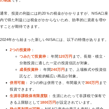
の制度
です。
通常、投資の利益には約20％の税金がかかりますが、NISA口座
内で得た利益には税金がかからないため、効率的に資産を増や
すことが期待できます。
2024年から始まった新しいNISAには、以下の特徴があります。
2つの投資枠
：
つみたて投資枠
： 年間
120万円
まで。長期・積立・
分散投資に適した一定の投資信託が対象。
成長投資枠
： 年間
240万円
まで。上場株式や投資信
託など、比較的幅広い商品が対象。
併用可能
： 2つの枠は併用でき、年間最大で
360万円
まで
投資できます。
生涯非課税保有限度額
： 生涯にわたって非課税で保有で
きる上限額として
1800万円
が設定されています。
枠の再利用が可能
： NISA口座内の商品を売却した場合、