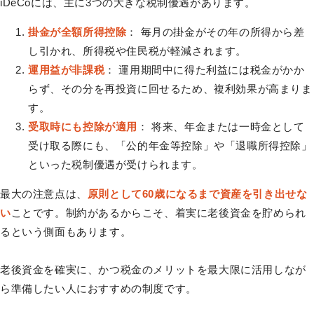
iDeCoには、主に3つの大きな税制優遇があります。
掛金が全額所得控除
： 毎月の掛金がその年の所得から差
し引かれ、所得税や住民税が軽減されます。
運用益が非課税
： 運用期間中に得た利益には税金がかか
らず、その分を再投資に回せるため、複利効果が高まりま
す。
受取時にも控除が適用
： 将来、年金または一時金として
受け取る際にも、「公的年金等控除」や「退職所得控除」
といった税制優遇が受けられます。
最大の注意点は、
原則として60歳になるまで資産を引き出せな
い
ことです。制約があるからこそ、着実に老後資金を貯められ
るという側面もあります。
老後資金を確実に、かつ税金のメリットを最大限に活用しなが
ら準備したい人におすすめの制度です。