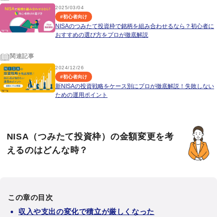
2025/03/04
#
初心者向け
NISAのつみたて投資枠で銘柄を組み合わせるなら？初心者に
おすすめの選び方をプロが徹底解説
関連記事
2024/12/26
#
初心者向け
新NISAの投資戦略をケース別にプロが徹底解説！失敗しない
ための運用ポイント
NISA（つみたて投資枠）の金額変更を考
えるのはどんな時？
この章の目次
収入や支出の変化で積立が厳しくなった