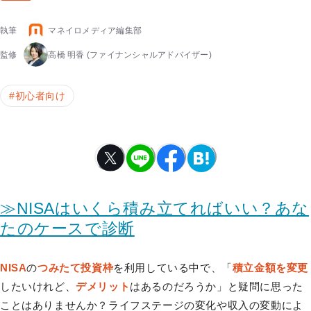
執筆
マネイロメディア編集部
監修
高橋 明香
(ファイナンシャルアドバイザー)
#
初心者向け
≫NISAはいくら積み立てればいい？あな
たのケースで診断
NISA
の
つみたて投資枠
を利用している中で、「
積立金額を変更
したいけれど、
デメリット
はあるのだろうか」と疑問に思った
ことはありませんか？ライフステージの変化や収入の変動によ