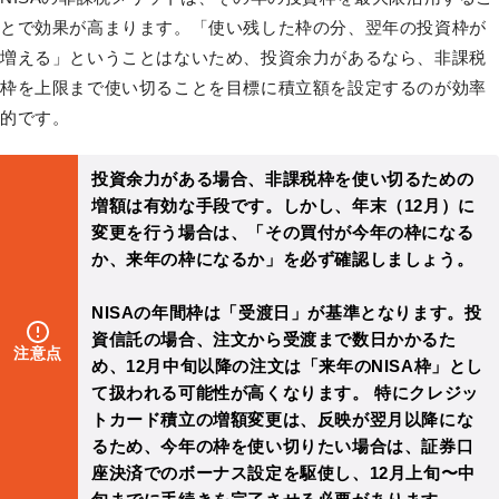
とで効果が高まります。「使い残した枠の分、翌年の投資枠が
増える」ということはないため、投資余力があるなら、非課税
枠を上限まで使い切ることを目標に積立額を設定するのが効率
的です。
投資余力がある場合、非課税枠を使い切るための
増額は有効な手段です。しかし、年末（12月）に
変更を行う場合は、「その買付が今年の枠になる
か、来年の枠になるか」を必ず確認しましょう。
NISAの年間枠は「受渡日」が基準となります。投
資信託の場合、注文から受渡まで数日かかるた
注意点
め、12月中旬以降の注文は「来年のNISA枠」とし
て扱われる可能性が高くなります。 特にクレジッ
トカード積立の増額変更は、反映が翌月以降にな
るため、今年の枠を使い切りたい場合は、証券口
座決済でのボーナス設定を駆使し、12月上旬〜中