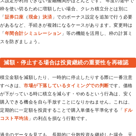
ス設定が利用できない金融機関がほとんどです。 年度の途中で
枠を使い切るために増額したい場合、クレカ積立分とは別に
「
証券口座
（
現金
）
決済
」でのボーナス設定を追加で行う必要
があるなど、手続きが複雑になるケースがあります。変更時は
「
年間合計シミュレーション
」等の機能を活用し、枠の計算ミ
スを防ぎましょう。
減額・停止する場合は投資継続の重要性を再確認
積立金額を減額したり、一時的に停止したりする際に一番注意
すべきは、
市場が下落しているタイミングでの判断
です。価格
が下がっている時に積立を減らす・やめるという行為は、安く
購入できる機会を自ら手放すことになりかねません。これは、
定期的に一定額を投資することで購入単価を平準化する「
ドル
コスト平均法
」の利点を損なう行動です。
過去のデータを見ても、長期的に分散投資を継続した場合、元