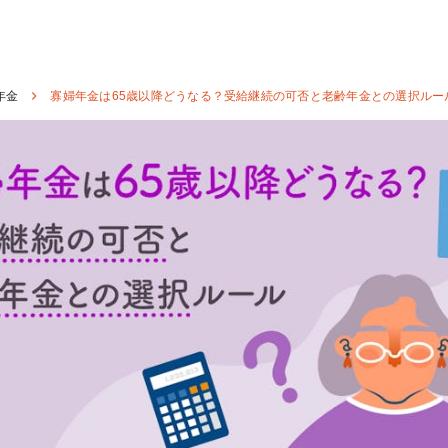
年金
寡婦年金は65歳以降どうなる？受給継続の可否と老齢年金との選択ルー