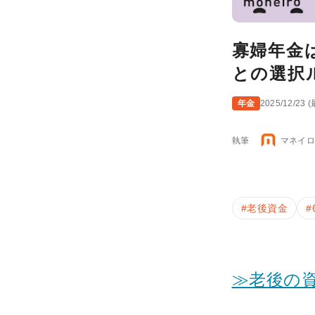
寡婦年金
との選択
年金
2025/12/23
(
執筆
マネイロ
#
老後資金
#
≫老後の