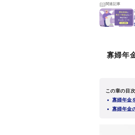
関連記事
寡婦年
この章の目
寡婦年金
寡婦年金