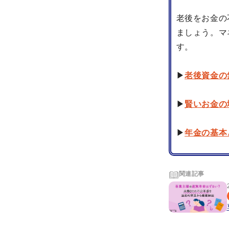
老後をお金の
ましょう。マ
す。
▶
老後資金の
▶
賢いお金の
▶
年金の基本
関連記事