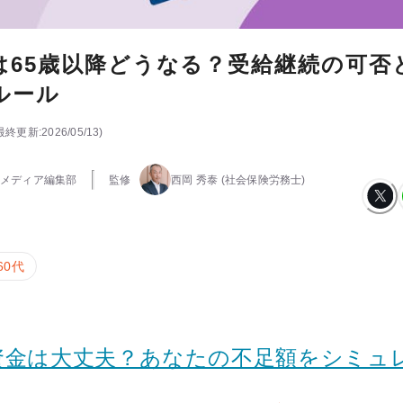
は65歳以降どうなる？受給継続の可否
ルール
最終更新:
2026/05/13
)
メディア編集部
監修
西岡 秀泰
(社会保険労務士)
60代
資金は大丈夫？あなたの不足額をシミュ