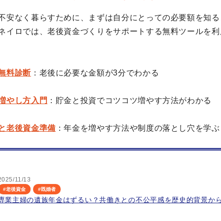
不安なく暮らすために、まずは自分にとっての必要額を知る
ネイロでは、老後資金づくりをサポートする無料ツールを利
無料診断
：老後に必要な金額が3分でわかる
増やし方入門
：貯金と投資でコツコツ増やす方法がわかる
と老後資金準備
：年金を増やす方法や制度の落とし穴を学ぶ
2025/11/13
#
老後資金
#
既婚者
専業主婦の遺族年金はずるい？共働きとの不公平感を歴史的背景か