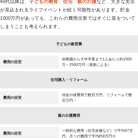
40代以降は、
子どもの教育
、
住宅
、
親の介護
など、大きな支出
が見込まれるライフイベントが続く可能性があります。貯金
1000万円があっても、これらの費用次第ではすぐに底をついて
しまうことも考えられます。
子どもの教育費
幼稚園から大学卒業まで1人あたり約1000
費用の目安
万～2500万円（進路による）
住宅購入・リフォーム
頭金や諸費用で数百万円、リフォームで数
費用の目安
百万円～
親の介護費用
一時的な費用（住宅改修など）で平均47万
費用の目安
円、月々の費用で平均約9万円※