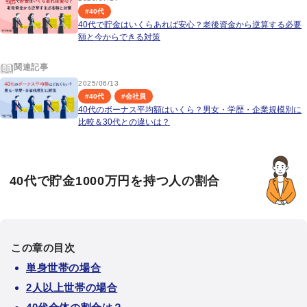
#
40代
40代で貯金はいくらあれば安心？老後資金から逆算する必要
額と今からできる対策
関連記事
2025/06/13
#
40代
#
会社員
40代のボーナス平均額はいくら？男女・学歴・企業規模別に
比較＆30代との違いは？
40代で貯金1000万円を持つ人の割合
この章の目次
単身世帯の場合
2人以上世帯の場合