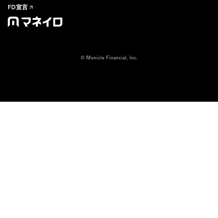
FD宣言
© Monicle Financial, Inc.