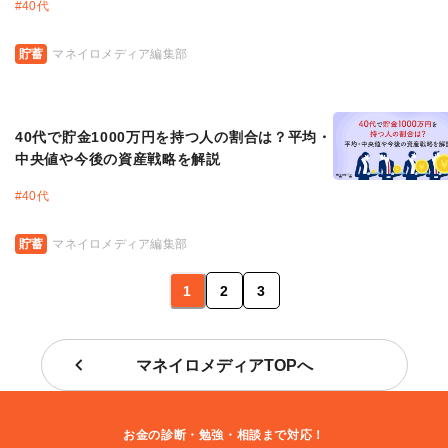
#
40代
貯蓄
マネイロメディア編集部
40代で貯金1000万円を持つ人の割合は？平均・
中央値や今後の資産戦略を解説
#
40代
貯蓄
マネイロメディア編集部
1
2
3
マネイロメディアTOPへ
お金の診断・勉強・相談まで対応！