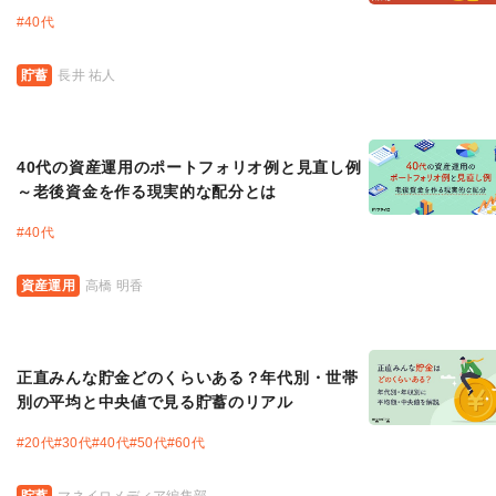
#
40代
貯蓄
長井 祐人
40代の資産運用のポートフォリオ例と見直し例
～老後資金を作る現実的な配分とは
#
40代
資産運用
高橋 明香
正直みんな貯金どのくらいある？年代別・世帯
別の平均と中央値で見る貯蓄のリアル
#
20代
#
30代
#
40代
#
50代
#
60代