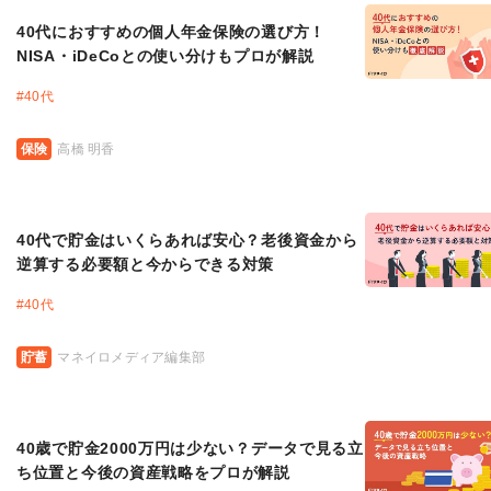
40代におすすめの個人年金保険の選び方！
NISA・iDeCoとの使い分けもプロが解説
#
40代
保険
高橋 明香
40代で貯金はいくらあれば安心？老後資金から
逆算する必要額と今からできる対策
#
40代
貯蓄
マネイロメディア編集部
40歳で貯金2000万円は少ない？データで見る立
ち位置と今後の資産戦略をプロが解説