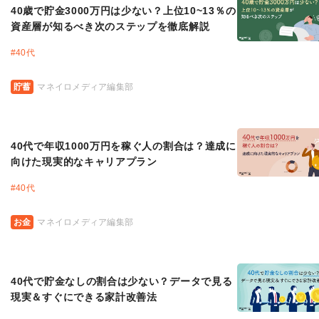
40歳で貯金3000万円は少ない？上位10~13％の
資産層が知るべき次のステップを徹底解説
#
40代
貯蓄
マネイロメディア編集部
40代で年収1000万円を稼ぐ人の割合は？達成に
向けた現実的なキャリアプラン
#
40代
お金
マネイロメディア編集部
40代で貯金なしの割合は少ない？データで見る
現実＆すぐにできる家計改善法