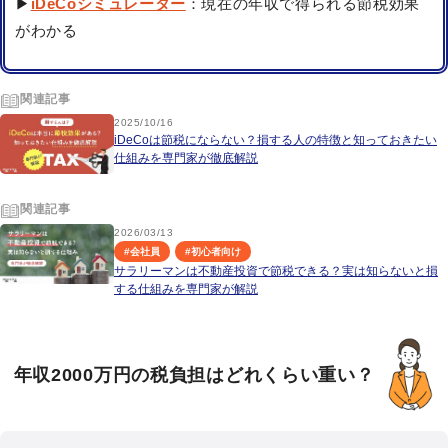
▶
iDeCoシミュレーター
：現在の年収で得られる節税効果
がわかる
関連記事
2025/10/16
iDeCoは節税にならない？損する人の特徴と知っておきたい
仕組みを専門家が徹底解説
関連記事
2026/03/13
#
会社員
#
初心者向け
サラリーマンは不動産投資で節税できる？実は知らないと損
する仕組みを専門家が解説
年収2000万円の税負担はどれくらい重い？