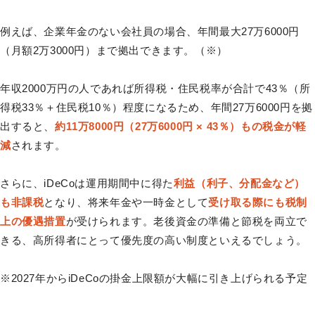
例えば、企業年金のない会社員の場合、年間最大27万6000円
（月額2万3000円）まで拠出できます。（※）
年収2000万円の人であれば所得税・住民税率が合計で43％（所
得税33％＋住民税10％）程度になるため、年間27万6000円を拠
出すると、
約11万8000円（27万6000円 × 43％）もの税金が軽
減
されます。
さらに、iDeCoは運用期間中に得た
利益（利子、分配金など）
も非課税
となり、将来年金や一時金として
受け取る際にも税制
上の優遇措置
が受けられます。老後資金の準備と節税を両立で
きる、高所得者にとって優先度の高い制度といえるでしょう。
※2027年からiDeCoの掛金上限額が大幅に引き上げられる予定