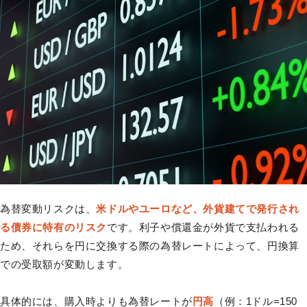
為替変動リスクは、
米ドルやユーロなど、外貨建てで発行され
る債券に特有のリスク
です。利子や償還金が外貨で支払われる
ため、それらを円に交換する際の為替レートによって、円換算
での受取額が変動します。
具体的には、購入時よりも為替レートが
円高
（例：1ドル=150