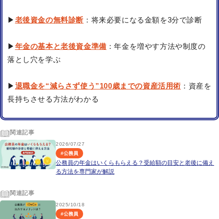
▶
老後資金の無料診断
：将来必要になる金額を3分で診断
▶
年金の基本と老後資金準備
：年金を増やす方法や制度の
落とし穴を学ぶ
▶
退職金を“減らさず使う”100歳までの資産活用術
：資産を
長持ちさせる方法がわかる
関連記事
2026/07/27
#
公務員
公務員の年金はいくらもらえる？受給額の目安と老後に備え
る方法を専門家が解説
関連記事
2025/10/18
#
公務員