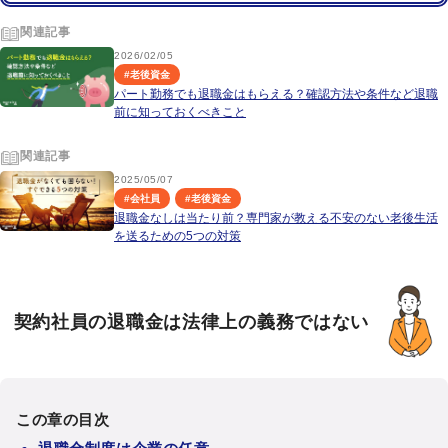
関連記事
2026/02/05
#
老後資金
パート勤務でも退職金はもらえる？確認方法や条件など退職
前に知っておくべきこと
関連記事
2025/05/07
#
会社員
#
老後資金
退職金なしは当たり前？専門家が教える不安のない老後生活
を送るための5つの対策
契約社員の退職金は法律上の義務ではない
この章の目次