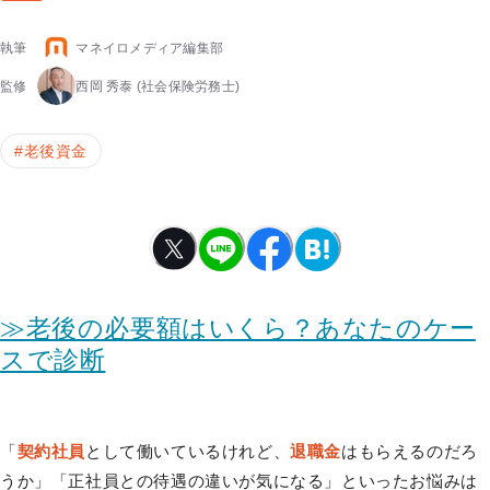
執筆
マネイロメディア編集部
監修
西岡 秀泰
(社会保険労務士)
#
老後資金
≫老後の必要額はいくら？あなたのケー
スで診断
「
契約社員
として働いているけれど、
退職金
はもらえるのだろ
うか」「正社員との待遇の違いが気になる」といったお悩みは