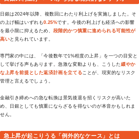
日銀は2024年以降、複数回にわたり利上げを実施しました。そ
の上げ幅はいずれも
0.25%
です。今後の利上げも経済への影響
を最小限に抑えるため、
段階的かつ慎重に進められる可能性が
高い
と見られています。
専門家の中には、「今後数年で1%程度の上昇」を一つの目安と
して挙げる声もあります。急激な変動よりも、こうした
緩やか
な上昇を前提とした返済計画を立てる
ことが、現実的なリスク
管理と言えるでしょう。
金融引き締めへの急な転換は景気後退を招くリスクが高いた
め、日銀としても慎重にならざるを得ないのが本音かもしれま
せん。
急上昇が起こりうる「例外的なケース」とは