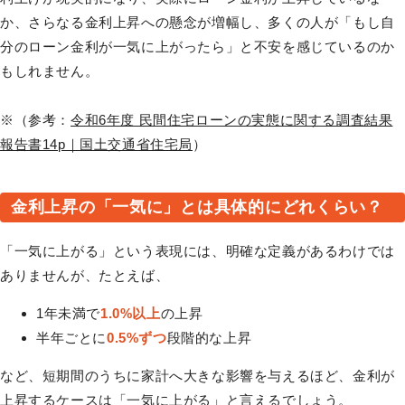
か、さらなる金利上昇への懸念が増幅し、多くの人が「もし自
分のローン金利が一気に上がったら」と不安を感じているのか
もしれません。
※（参考：
令和6年度 民間住宅ローンの実態に関する調査結果
報告書14p｜国土交通省住宅局
）
金利上昇の「一気に」とは具体的にどれくらい？
「一気に上がる」という表現には、明確な定義があるわけでは
ありませんが、たとえば、
1年未満で
1.0%以上
の上昇
半年ごとに
0.5%ずつ
段階的な上昇
など、短期間のうちに家計へ大きな影響を与えるほど、金利が
上昇するケースは「一気に上がる」と言えるでしょう。