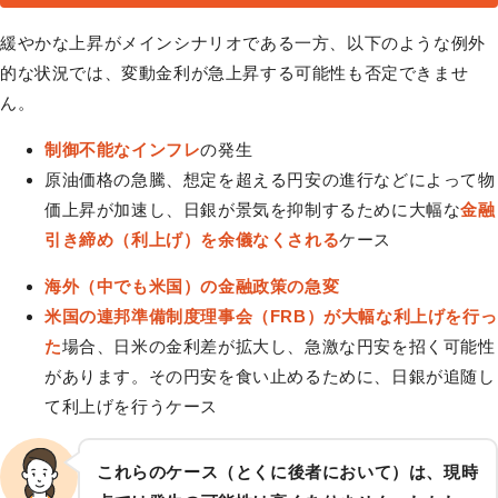
緩やかな上昇がメインシナリオである一方、以下のような例外
的な状況では、変動金利が急上昇する可能性も否定できませ
ん。
制御不能なインフレ
の発生
原油価格の急騰、想定を超える円安の進行などによって物
価上昇が加速し、日銀が景気を抑制するために大幅な
金融
引き締め（利上げ）を余儀なくされる
ケース
海外（中でも米国）の金融政策の急変
米国の連邦準備制度理事会（FRB）が大幅な利上げを行っ
た
場合、日米の金利差が拡大し、急激な円安を招く可能性
があります。その円安を食い止めるために、日銀が追随し
て利上げを行うケース
これらのケース（とくに後者において）は、現時