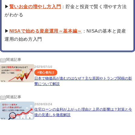
▶
賢いお金の増やし方入門
：貯金と投資で賢く増やす方法
がわかる
▶
NISAで始める資産運用～基本編～
：NISAの基本と資産
運用の始め方入門
関連記事
2025/07/10
#
初心者向け
日本で物価高が進むのはなぜ？主な原因やトランプ関税の影
響について解説
関連記事
2026/03/24
住宅ローンの金利が上がった理由と上昇の影響は？対策と今
後の見通しを徹底解説