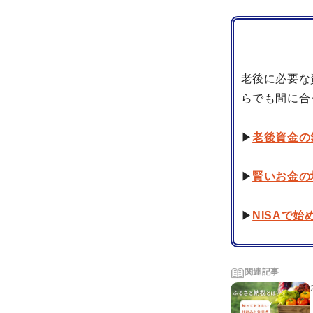
老後に必要な
らでも間に合
▶
老後資金の
▶
賢いお金の
▶
NISAで
関連記事