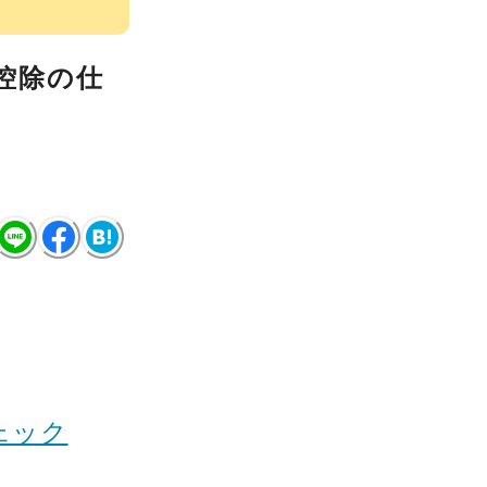
控除の仕
ェック