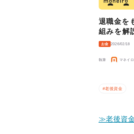
退職金を
組みを解
お金
2026/02/18
執筆
マネイロ
#
老後資金
≫老後資