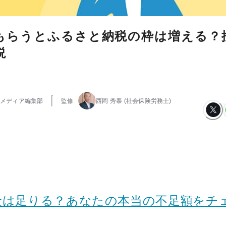
もらうとふるさと納税の枠は増える？
説
メディア編集部
監修
西岡 秀泰
(社会保険労務士)
金は足りる？あなたの本当の不足額をチ