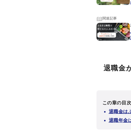
関連記事
退職金
この章の目
退職金は
退職年金