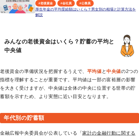
#
老後資金
#
会社員
#
公務員
厚生年金の平均受給額はいくら？男女別の相場と計算方法を
解説
みんなの老後資金はいくら？貯蓄の平均と
中央値
老後資金の準備状況を把握するうえで、
平均値
と
中央値
の2つの
指標を理解することが重要です。平均値は一部の富裕層の影響
を大きく受けますが、中央値は全体の中央に位置する世帯の貯
蓄額を示すため、より実態に近い目安となります。
年代別の貯蓄額
金融広報中央委員会が公表している「
家計の金融行動に関する