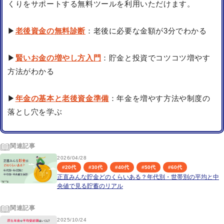
くりをサポートする無料ツールを利用いただけます。
▶
老後資金の無料診断
：老後に必要な金額が3分でわかる
▶
賢いお金の増やし方入門
：貯金と投資でコツコツ増やす
方法がわかる
▶
年金の基本と老後資金準備
：年金を増やす方法や制度の
落とし穴を学ぶ
関連記事
2026/04/28
#
20代
#
30代
#
40代
#
50代
#
60代
正直みんな貯金どのくらいある？年代別・世帯別の平均と中
央値で見る貯蓄のリアル
関連記事
2025/10/24