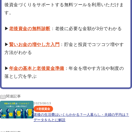
後資金づくりをサポートする無料ツールを利用いただけま
す。
▶
老後資金の無料診断
：老後に必要な金額が3分でわかる
▶
賢いお金の増やし方入門
：貯金と投資でコツコツ増やす
方法がわかる
▶
年金の基本と老後資金準備
：年金を増やす方法や制度の
落とし穴を学ぶ
関連記事
2025/08/13
#
老後資金
老後の生活費はいくらかかる？一人暮らし・夫婦の平均は？
データをもとに解説