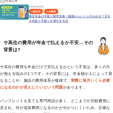
関連記事
2026/08/05
#
会社員
#
公務員
厚生年金の手取り額早見表｜額面からいくら引かれる？天引
き内訳と手取りを増やす方法
サ高住の費用が年金で払えるか不安…その
背景は?
サ高住の費用を年金だけで支払えるかという不安は、多くの方
が抱える悩みの1つです。その背景には、年金額が人によって異
なることや、施設の費用体系が複雑で、
実際に毎月いくら必要
になるのかが見えにくいという問題
があります。
パンフレットを見ても専門用語が多く、どこまでが月額費用に
含まれ、何が追加費用になるのかが分かりにくいため、正確な