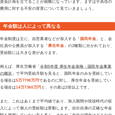
資金計画を立てることが困難になっています。まずはサ高住の
費用に対する不安の背景について見ていきましょう。
年金額は人によって異なる
年金制度は主に、自営業者などが加入する「
国民年金
」と、会
社員や公務員が加入する「
厚生年金
」の2種類に分かれており、
受給額には大きな差があります。
例えば、厚生労働省「
令和5年度 厚生年金保険・国民年金事業
の概況
」で平均受給月額を見ると、国民年金のみを受給してい
る場合は
5万7700万円
であるのに対し、厚生年金を受給してい
る場合は
14万7360万円
と、その差は2倍以上です。
また、これはあくまで平均値であり、加入期間や現役時代の収
入によって個人の受給額は変動します。自分自身の正確な年金
額を把握していない方も多く、それが「自分の場合はどうなの