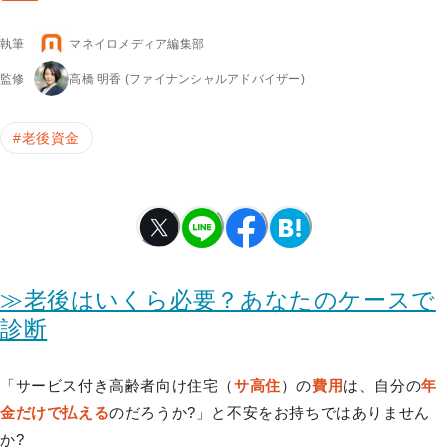
執筆
マネイロメディア編集部
監修
高橋 明香
(ファイナンシャルアドバイザー)
#
老後資金
≫老後はいくら必要？あなたのケースで
診断
「サービス付き高齢者向け住宅（
サ高住
）の
費用
は、自分の
年
金だけで払える
のだろうか?」と不安をお持ちではありません
か?