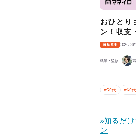
おひとり
ン！収支
資産運用
2026/06/
執筆・監修
高
#
50代
#
60
»知るだ
ン