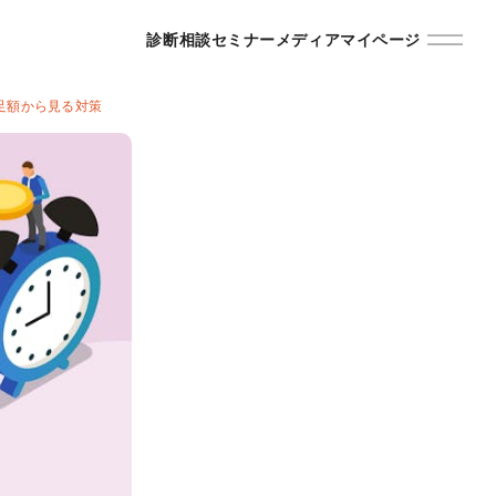
診断
相談
セミナー
メディア
マイページ
足額から見る対策