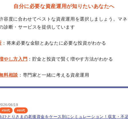
自分に必要な資産運用が知りたいあなたへ
許容度に合わせてベストな資産運用を選択しましょう。マネ
の診断・サービスを提供しています
断
：将来必要な金額とあなたに必要な投資がわかる
増やし方入門
：貯金と投資で賢く増やす方法がわかる
無料相談
：専門家と一緒に考える資産運用
2026/06/19
#
50代
#
60代
おひとりさまの老後資金をケース別にシミュレーション！収支・不