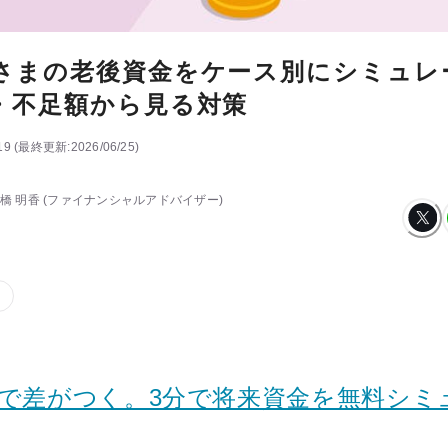
さまの老後資金をケース別にシミュレ
・不足額から見る対策
19
(
最終更新:
2026/06/25
)
橋 明香
(ファイナンシャルアドバイザー)
代
けで差がつく。3分で将来資金を無料シミ