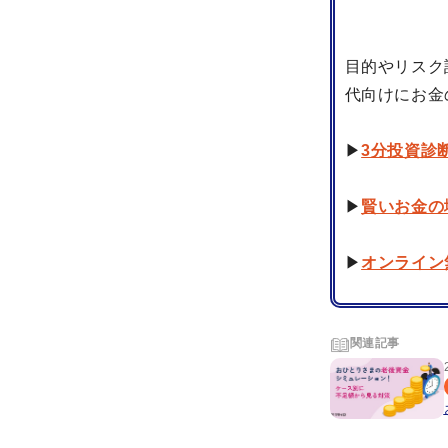
目的やリスク
代向けにお金
▶
3分投資診
▶
賢いお金の
▶
オンライン
関連記事