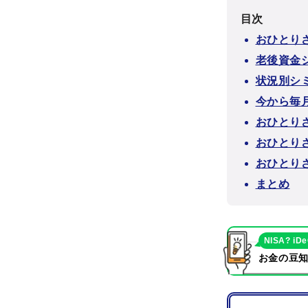
目次
おひとり
老後資金
状況別シ
今から毎
おひとり
おひとり
おひとり
まとめ
NISA? iD
お金の豆知