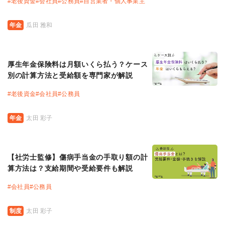
#
老後資金
#
会社員
#
公務員
#
自営業者・個人事業主
年金
瓜田 雅和
厚生年金保険料は月額いくら払う？ケース
別の計算方法と受給額を専門家が解説
#
老後資金
#
会社員
#
公務員
年金
太田 彩子
【社労士監修】傷病手当金の手取り額の計
算方法は？支給期間や受給要件も解説
#
会社員
#
公務員
制度
太田 彩子