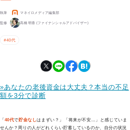
執筆
マネイロメディア編集部
監修
高橋 明香
(ファイナンシャルアドバイザー)
#
40代
»あなたの老後資金は大丈夫？本当の不足
額を3分で診断
「
40代
で
貯金なし
はまずい？」「将来が不安…」と感じていま
せんか？周りの人がどれくらい貯蓄しているのか、自分の状況