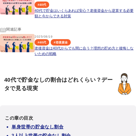
#
40代
40代で貯金はいくらあれば安心？老後資金から逆算する必要
額と今からできる対策
関連記事
2025/08/19
#
40代
#
老後資金
老後資金は40代からでも間に合う？理想の貯め方と後悔しな
いための戦略
40代で貯金なしの割合はどれくらい？デー
タで見る現実
この章の目次
単身世帯の貯金なし割合
2人以上世帯の貯金なし割合