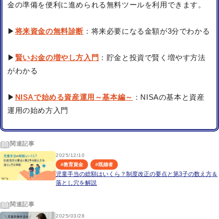
金の準備を便利に進められる無料ツールを利用できます。
▶
将来資金の無料診断
：将来必要になる金額が3分でわかる
▶
賢いお金の増やし方入門
：貯金と投資で賢く増やす方法
がわかる
▶
NISAで始める資産運用～基本編～
：NISAの基本と資産
運用の始め方入門
関連記事
2025/12/10
#
教育資金
#
既婚者
児童手当の総額はいくら？制度改正の要点と第3子の数え方＆
落とし穴を解説
関連記事
2025/03/28