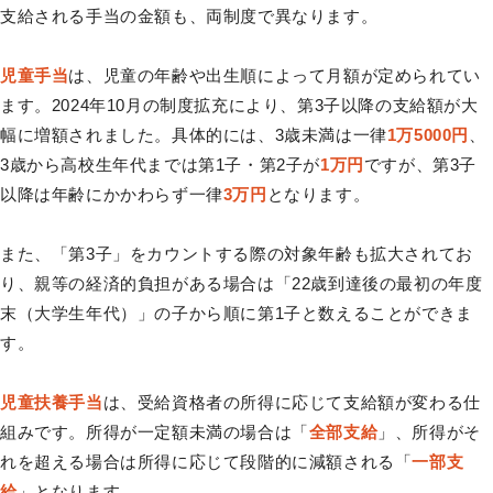
支給される手当の金額も、両制度で異なります。
児童手当
は、児童の年齢や出生順によって月額が定められてい
ます。2024年10月の制度拡充により、第3子以降の支給額が大
幅に増額されました。具体的には、3歳未満は一律
1万5000円
、
3歳から高校生年代までは第1子・第2子が
1万円
ですが、第3子
以降は年齢にかかわらず一律
3万円
となります。
また、「第3子」をカウントする際の対象年齢も拡大されてお
り、親等の経済的負担がある場合は「22歳到達後の最初の年度
末（大学生年代）」の子から順に第1子と数えることができま
す。
児童扶養手当
は、受給資格者の所得に応じて支給額が変わる仕
組みです。所得が一定額未満の場合は「
全部支給
」、所得がそ
れを超える場合は所得に応じて段階的に減額される「
一部支
給
」となります。