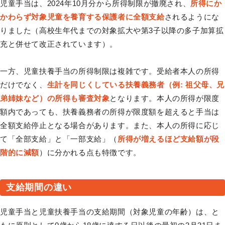
児童手当は、2024年10月分から所得制限が撤廃され、
所得にか
かわらず対象児童を養育する保護者に全額支給
されるようにな
りました（高校生年代までの対象拡大や第3子以降の多子加算拡
充と併せて改正されています）。
一方、児童扶養手当の所得制限は複雑です。受給者本人の所得
だけでなく、
生計を同じくしている扶養義務者（例: 祖父母、兄
弟姉妹など）の所得も審査対象
となります。本人の所得が限度
額内であっても、扶養義務者の所得が限度額を超えると手当は
全額支給停止となる場合があります。また、本人の所得に応じ
て「全部支給」と「一部支給」（
所得が増えるほど支給額が段
階的に減額
）に分かれる点も特徴です。
支給期間の違い
児童手当と児童扶養手当の支給期間（対象児童の年齢）は、と