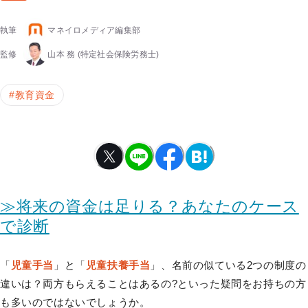
執筆
マネイロメディア編集部
監修
山本 務
(特定社会保険労務士)
#
教育資金
≫将来の資金は足りる？あなたのケース
で診断
「
児童手当
」と「
児童扶養手当
」、名前の似ている2つの制度の
違いは？両方もらえることはあるの?といった疑問をお持ちの方
も多いのではないでしょうか。