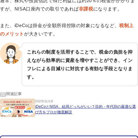
通常、株式や投資信託で得た利益には約20％の税金がかかりま
すが、NISA口座内での取引であれば
非課税
になります。
また、iDeCoは掛金が全額所得控除の対象になるなど、
税制上
のメリット
が大きいです。
これらの制度を活用することで、税金の負担を抑
えながら効率的に資産を増やすことができ、イン
フレによる目減りに対抗する有効な手段となりま
す。
関連記事
2025/11/18
iDeCoとNISA、結局どっちがいい？目的・年代別の最適な選
び方をプロが徹底解説