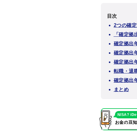
目次
2つの確
「確定拠
確定拠出
確定拠出
確定拠出
転職・退
確定拠出
まとめ
NISA? iD
お金の豆知