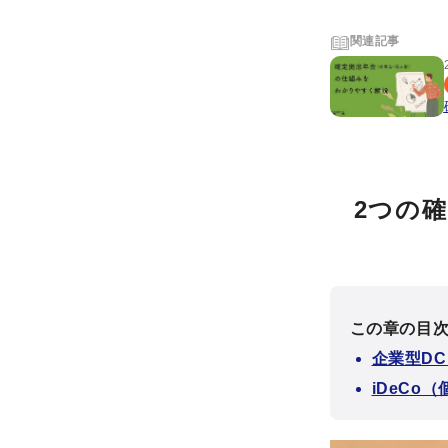
関連記事
2つの
この章の目
企業型D
iDeCo