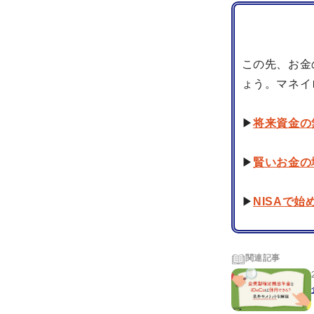
この先、お金
ょう。マネイ
▶
将来資金の
▶
賢いお金の
▶
NISAで
関連記事