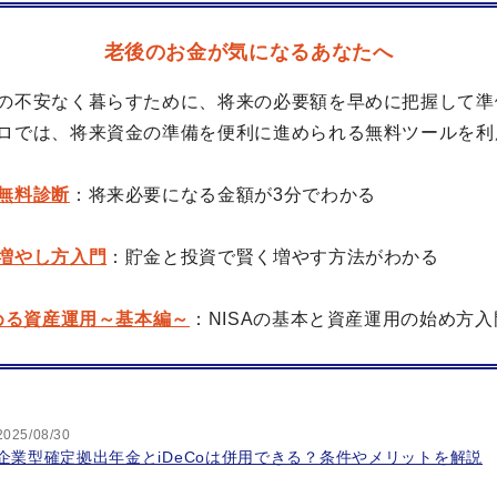
老後のお金が気になるあなたへ
の不安なく暮らすために、将来の必要額を早めに把握して準
ロでは、将来資金の準備を便利に進められる無料ツールを利
無料診断
：将来必要になる金額が3分でわかる
増やし方入門
：貯金と投資で賢く増やす方法がわかる
始める資産運用～基本編～
：NISAの基本と資産運用の始め方入
2025/08/30
企業型確定拠出年金とiDeCoは併用できる？条件やメリットを解説