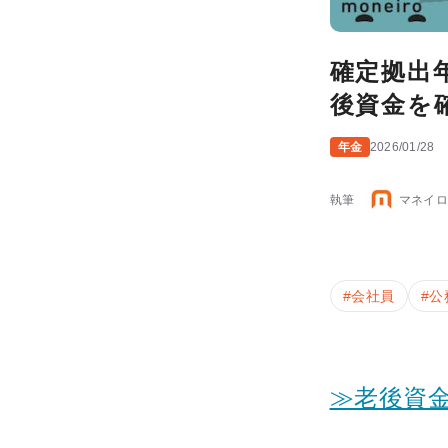
確定拠出
後資金を
年金
2026/01/28
執筆
マネイロ
#
会社員
#
公
≫老後資