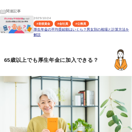
関連記事
2025/10/24
#
老後資金
#
会社員
#
公務員
厚生年金の平均受給額はいくら？男女別の相場と計算方法を
解説
65歳以上でも厚生年金に加入できる？