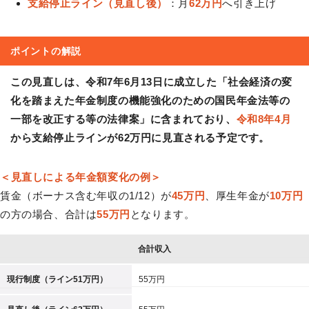
支給停止ライン（見直し後）
：月
62万円
へ引き上げ
ポイントの解説
この見直しは、令和7年6月13日に成立した「社会経済の変
化を踏まえた年金制度の機能強化のための国民年金法等の
一部を改正する等の法律案」に含まれており、
令和8年4月
から支給停止ラインが62万円に見直される予定です。
＜見直しによる年金額変化の例＞
賃金（ボーナス含む年収の1/12）が
45万円
、厚生年金が
10万円
の方の場合、合計は
55万円
となります。
合計収入
現行制度（ライン51万円）
55万円