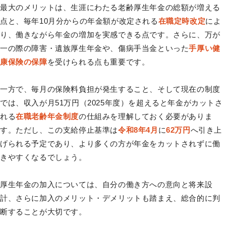
最大のメリットは、生涯にわたる老齢厚生年金の総額が増える
点と、毎年10月分からの年金額が改定される
在職定時改定
によ
り、働きながら年金の増加を実感できる点です。さらに、万が
一の際の障害・遺族厚生年金や、傷病手当金といった
手厚い健
康保険の保障
を受けられる点も重要です。
一方で、毎月の保険料負担が発生すること、そして現在の制度
では、収入が月51万円（2025年度）を超えると年金がカットさ
れる
在職老齢年金制度
の仕組みを理解しておく必要がありま
す。ただし、この支給停止基準は
令和8年4月
に
62万円
へ引き上
げられる予定であり、より多くの方が年金をカットされずに働
きやすくなるでしょう。
厚生年金の加入については、自分の働き方への意向と将来設
計、さらに加入のメリット・デメリットも踏まえ、総合的に判
断することが大切です。