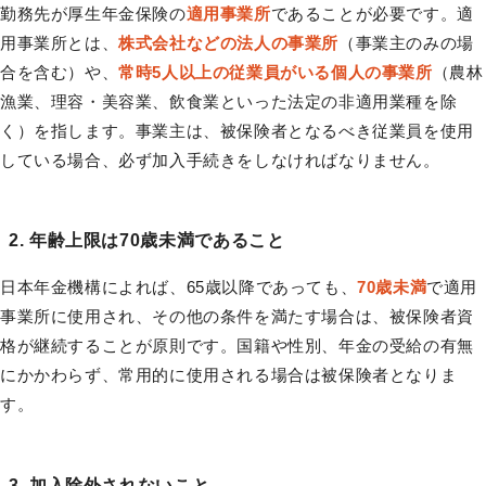
勤務先が厚生年金保険の
適用事業所
であることが必要です。適
用事業所とは、
株式会社などの法人の事業所
（事業主のみの場
合を含む）や、
常時5人以上の従業員がいる個人の事業所
（農林
漁業、理容・美容業、飲食業といった法定の非適用業種を除
く）を指します。事業主は、被保険者となるべき従業員を使用
している場合、必ず加入手続きをしなければなりません。
2. 年齢上限は70歳未満であること
日本年金機構によれば、65歳以降であっても、
70歳未満
で適用
事業所に使用され、その他の条件を満たす場合は、被保険者資
格が継続することが原則です。国籍や性別、年金の受給の有無
にかかわらず、常用的に使用される場合は被保険者となりま
す。
3. 加入除外されないこと