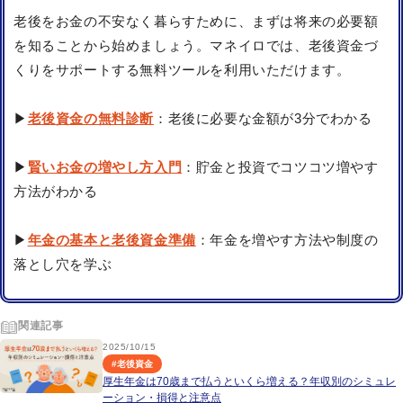
老後をお金の不安なく暮らすために、まずは将来の必要額
を知ることから始めましょう。マネイロでは、老後資金づ
くりをサポートする無料ツールを利用いただけます。
▶
老後資金の無料診断
：老後に必要な金額が3分でわかる
▶
賢いお金の増やし方入門
：貯金と投資でコツコツ増やす
方法がわかる
▶
年金の基本と老後資金準備
：年金を増やす方法や制度の
落とし穴を学ぶ
関連記事
2025/10/15
#
老後資金
厚生年金は70歳まで払うといくら増える？年収別のシミュレ
ーション・損得と注意点