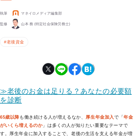
執筆
マネイロメディア編集部
監修
山本 務
(特定社会保険労務士)
#
老後資金
≫老後のお金は足りる？あなたの必要額
を診断
65歳以降
も働き続ける人が増えるなか、
厚生年金加入
で「
年金
がいくら増えるのか
」は多くの人が知りたい重要なテーマで
す。厚生年金に加入することで、老後の生活を支える年金が増