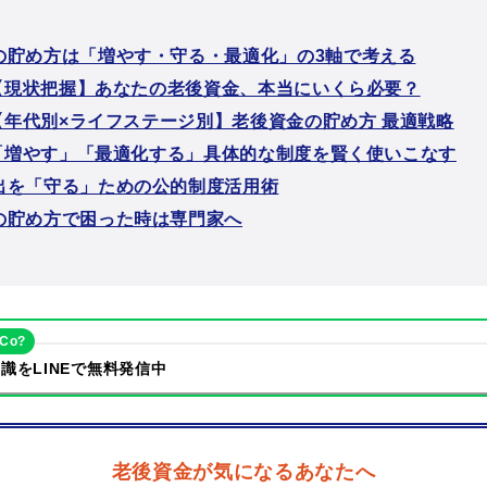
の貯め方は「増やす・守る・最適化」の3軸で考える
1：【現状把握】あなたの老後資金、本当にいくら必要？
：【年代別×ライフステージ別】老後資金の貯め方 最適戦略
3：「増やす」「最適化する」具体的な制度を賢く使いこなす
出を「守る」ための公的制度活用術
の貯め方で困った時は専門家へ
eCo?
識をLINEで無料発信中
老後資金が気になるあなたへ