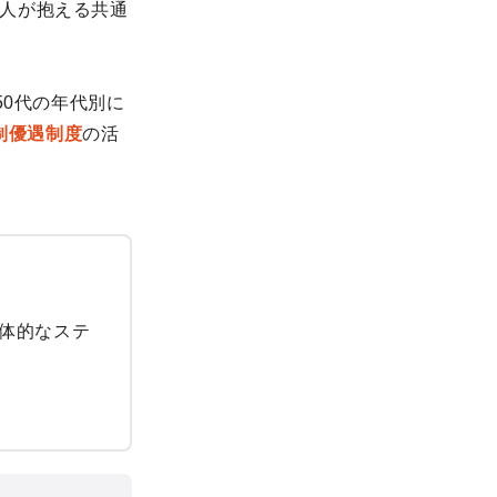
人が抱える共通
50代の年代別に
税制優遇制度
の活
体的なステ