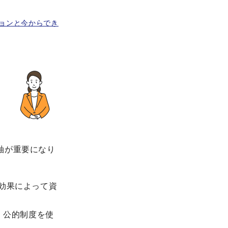
ョンと今からでき
」
軸が重要になり
利効果によって資
、公的制度を使