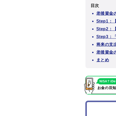
目次
老後資金
Step
Step2
Step
将来の支
老後資金
まとめ
NISA? iD
お金の豆知