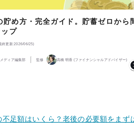
の貯め方・完全ガイド。貯蓄ゼロから
テップ
最終更新:
2026/06/25
)
メディア編集部
監修
高橋 明香
(ファイナンシャルアドバイザー)
の不足額はいくら？老後の必要額をまず