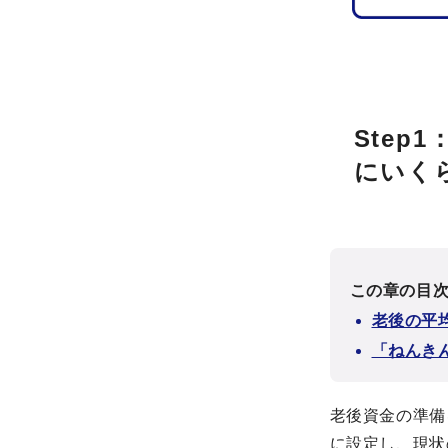
Ste
にいく
この章の目
老後の平
「ねんき
老後資金の準備
に設定し、現状