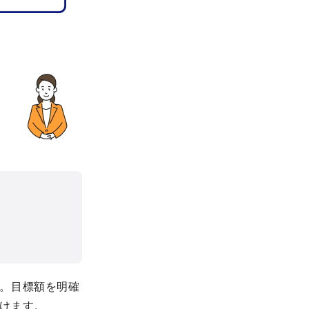
当
。目標額を明確
けます。