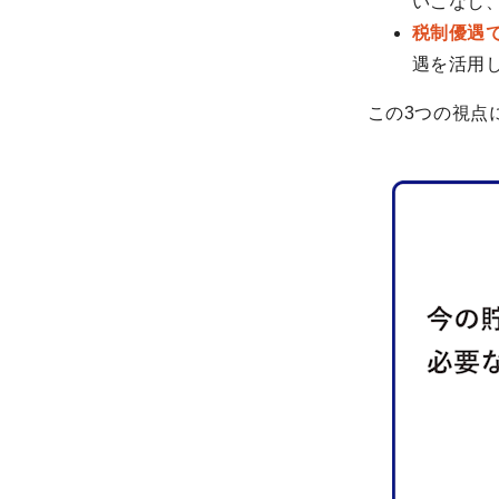
いこなし
税制優遇
遇を活用
この3つの視点