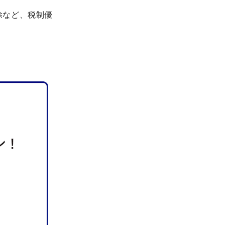
。
除など、税制優
。