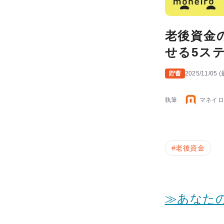
老後資金
せる5ス
貯蓄
2025/11/05
(
執筆
マネイロ
#
老後資金
≫あなた