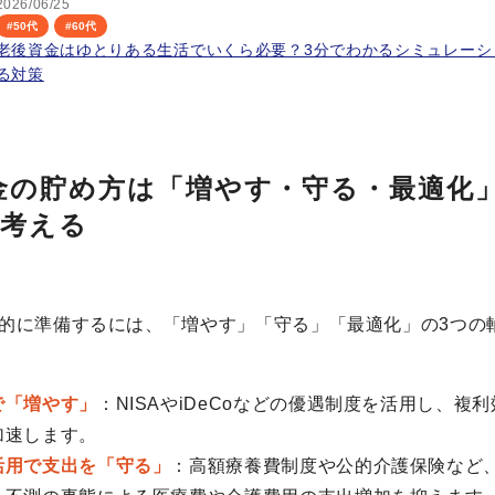
2026/06/25
#
50代
#
60代
老後資金はゆとりある生活でいくら必要？3分でわかるシミュレーシ
る対策
金の貯め方は「増やす・守る・最適化
で考える
的に準備するには、「増やす」「守る」「最適化」の3つの
で「増やす」
：NISAやiDeCoなどの優遇制度を活用し、複
加速します。
活用で支出を「守る」
：高額療養費制度や公的介護保険など