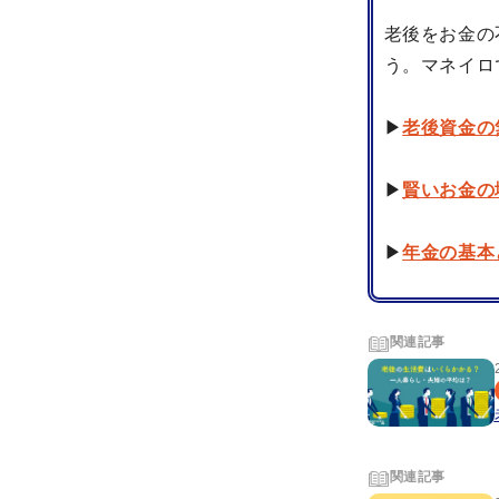
老後をお金の
う。マネイロ
▶
老後資金の
▶
賢いお金の
▶
年金の基本
関連記事
関連記事