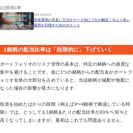
関連記事
2025/05/08
資産運用の見直し方法をケース別にプロが解説！今より良い
運用を目指すためのポイント
1銘柄の配当比率は「段階的に」下げていく
ポートフォリオのリスク管理の基本は、特定の銘柄への過度な
集中を避けることです。仮に1つの銘柄からの配当金がポートフ
ォリオ全体の大部分を占めていると、当該銘柄が減配や無配に
なった場合の影響が甚大になります。
投資を始めたばかりの段階（例えば3〜4銘柄で構成している時
期）では、どうしても1銘柄あたりの配当比率が20％〜30％と
高くなってしまいますが、最初はこれでも問題ありません。