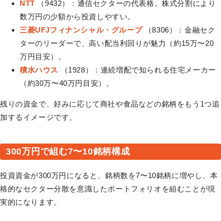
NTT
（9432）：通信セクターの代表格。株式分割により
数万円の少額から投資しやすい。
三菱UFJフィナンシャル・グループ
（8306）：金融セク
ターのリーダーで、高い配当利回りが魅力（約15万〜20
万円目安）。
積水ハウス
（1928）：連続増配で知られる住宅メーカー
（約30万〜40万円目安）。
残りの資金で、好みに応じて商社や食品などの銘柄をもう1つ追
加するイメージです。
300万円で組む7〜10銘柄構成
投資資金が300万円になると、銘柄数を7〜10銘柄に増やし、本
格的なセクター分散を意識したポートフォリオを組むことが現
実的になります。