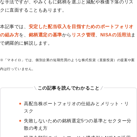
な手法ですが、やみくもに銘柄を選ぶと減配や株価下落のリス
クに直面することもあります。
本記事では、
安定した配当収入を目指すためのポートフォリオ
の組み方
を、
銘柄選定の基準
から
リスク管理
、
NISAの活用法
ま
で網羅的に解説します。
※「マネイロ」では、個別企業の短期売買のような株式投資（直接投資）の提案や案
内は行っていません。
この記事を読んでわかること
高配当株ポートフォリオの仕組みとメリット・リ
スク
失敗しないための銘柄選定5つの基準とセクター分
散の考え方