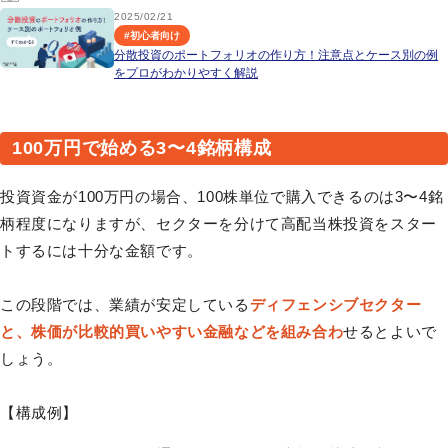
2025/02/21
#
初心者向け
分散投資のポートフォリオの作り方！注意点とケース別の例
をプロがわかりやすく解説
100万円で始める3〜4銘柄構成
投資資金が100万円の場合、100株単位で購入できるのは3〜4銘
柄程度になりますが、セクターを分けて高配当株投資をスター
トするには十分な金額です。
この段階では、業績が安定している
ディフェンシブセクター
と、株価が比較的買いやすい金融などを組み合わ
せるとよいで
しょう。
【構成例】