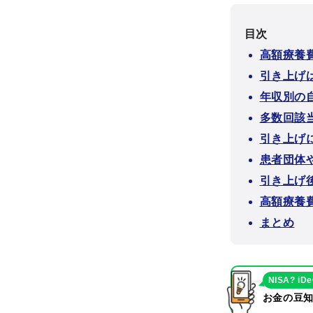
目次
高額療養
引き上げ
年収別の
多数回該
引き上げ
患者団体
引き上げ
高額療養
まとめ
NISA? iD
お金の豆知