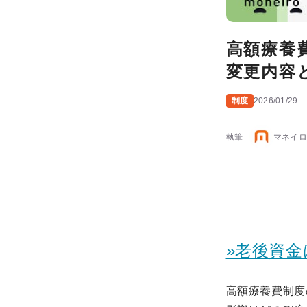
高額療養
変更内容
制度
2026/01/29
執筆
マネイロ
»老後資
高額療養費制度