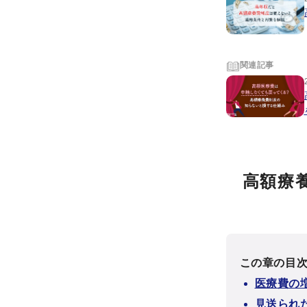
関連記事
高額療
この章の目
医療費の
見送られ