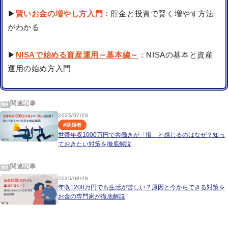
▶
賢いお金の増やし方入門
：貯金と投資で賢く増やす方法
がわかる
▶
NISAで始める資産運用～基本編～
：NISAの基本と資産
運用の始め方入門
関連記事
2025/07/28
#
既婚者
世帯年収1000万円で共働きが「損」と感じるのはなぜ？知っ
ておきたい対策を徹底解説
関連記事
2025/08/28
年収1200万円でも生活が苦しい？原因と今からできる対策を
お金の専門家が徹底解説