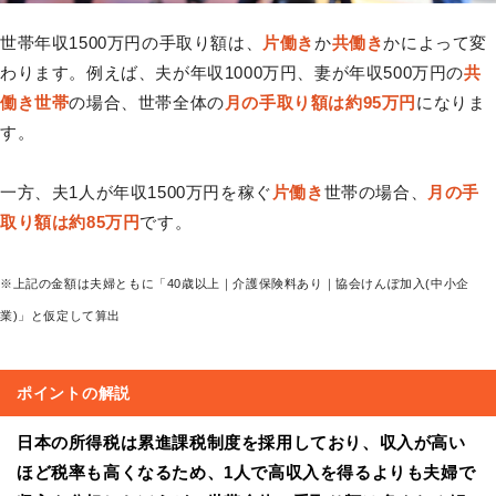
世帯年収1500万円の手取り額は、
片働き
か
共働き
かによって変
わります。例えば、夫が年収1000万円、妻が年収500万円の
共
働き世帯
の場合、世帯全体の
月の手取り額は約95万円
になりま
す。
一方、夫1人が年収1500万円を稼ぐ
片働き
世帯の場合、
月の手
取り額は約85万円
です。
※上記の金額は夫婦ともに「40歳以上｜介護保険料あり｜協会けんぽ加入(中小企
業)」と仮定して算出
ポイントの解説
日本の所得税は累進課税制度を採用しており、収入が高い
ほど税率も高くなるため、1人で高収入を得るよりも夫婦で