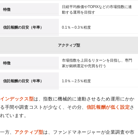
日経平均株価やTOPIXなどの市場指数に連
特徴
動する運用を目指す
信託報酬の目安（年率）
0.1％～0.3％程度
アクティブ型
市場指数を上回るリターンを目指し、専門
特徴
家が銘柄選定や売買を行う
信託報酬の目安（年率）
1.0％～2.5％程度
インデックス型
は、指数に機械的に連動させるため運用にかか
る手間や調査コストが少なく、その分、
信託報酬が低く設定
さ
れています。
一方、
アクティブ型
は、ファンドマネージャーが企業調査や市