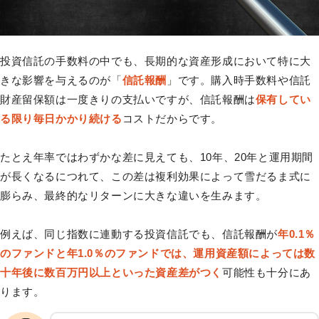
投資信託の手数料の中でも、長期的な資産形成において特に大
きな影響を与えるのが「
信託報酬
」です。購入時手数料や信託
財産留保額は一度きりの支払いですが、信託報酬は
保有してい
る限り毎日かかり続ける
コストだからです。
たとえ年率ではわずかな差に見えても、10年、20年と運用期間
が長くなるにつれて、この差は複利効果によって雪だるま式に
膨らみ、最終的なリターンに大きな違いを生みます。
例えば、同じ指数に連動する投資信託でも、信託報酬が
年0.1％
のファンドと年1.0％のファンドでは、運用資産額によっては数
十年後に数百万円以上といった資産差がつく
可能性も十分にあ
ります。