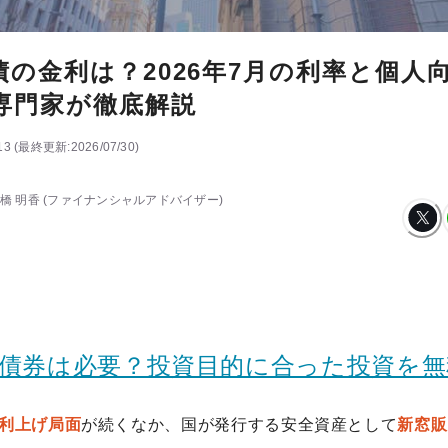
債の金利は？2026年7月の利率と個人
専門家が徹底解説
13
(
最終更新:
2026/07/30
)
橋 明香
(ファイナンシャルアドバイザー)
に債券は必要？投資目的に合った投資を無
利上げ局面
が続くなか、国が発行する安全資産として
新窓販