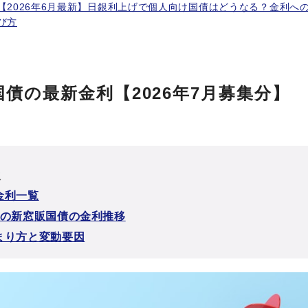
【2026年6月最新】日銀利上げで個人向け国債はどうなる？金利へ
び方
債の最新金利【2026年7月募集分】
次
金利一覧
間の新窓販国債の金利推移
まり方と変動要因