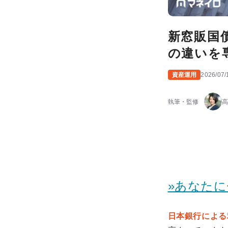
新窓販国
の違いを
資産運用
2026/07/
執筆・監修
高
»あなた
日本銀行による