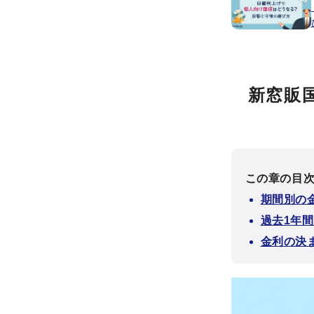
新窓販国
この章の目
期間別の
過去1年
金利の決