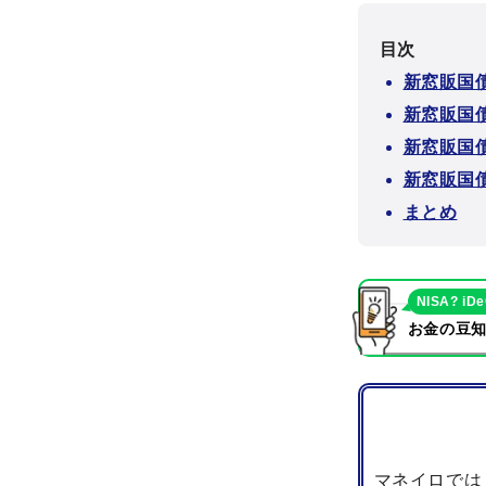
目次
新窓販国債
新窓販国
新窓販国
新窓販国
まとめ
NISA? iD
お金の豆知
マネイロでは