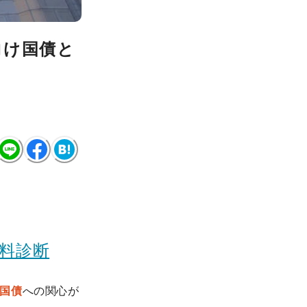
向け国債と
料診断
国債
への関心が