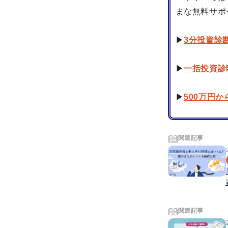
まな無料サポ
▶
3分投資診
▶
一括投資診
▶
500万円
関連記事
関連記事