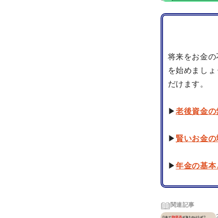
将来をお金の
を始めましょ
だけます。
▶
老後資金の
▶
賢いお金の
▶
年金の基本
関連記事