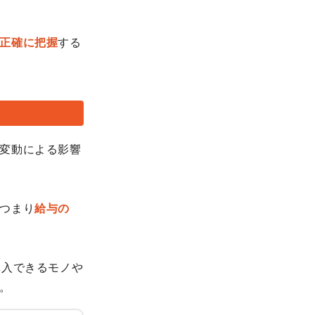
正確に把握
する
変動による影響
つまり
給与の
購入できるモノや
。