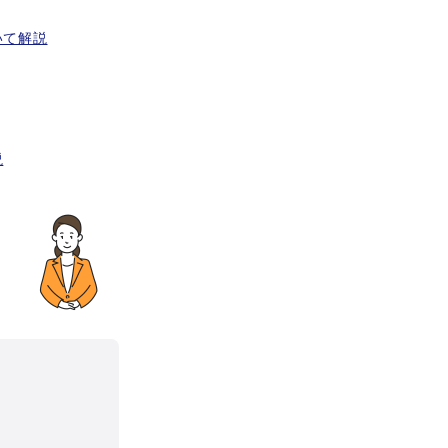
いて解説
説