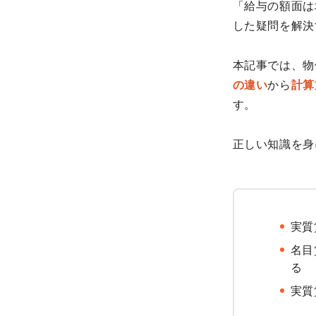
「給与の額面は
した疑問を解決
本記事では、物
の違い
から
計算
す。
正しい知識を身
実質
名目
る
実質