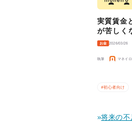
実質賃金
が苦しく
お金
2026/03/26
執筆
マネイロ
#
初心者向け
»
将来の不