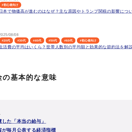
#
初心者向け
日本で物価高が進むのはなぜ？主な原因やトランプ関税の影響につ
2025/08/08
#
20代
#
30代
#
40代
#
50代
#
60代
#
初心者向け
生活費の平均はいくら？世帯人数別の平均額と効果的な節約法を解
金の基本的な意味
次
慮した「本当の給与」
省が毎月公表する経済指標