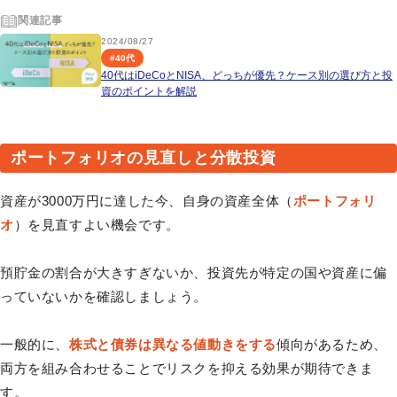
関連記事
2024/08/27
#
40代
40代はiDeCoとNISA、どっちが優先？ケース別の選び方と投
資のポイントを解説
ポートフォリオの見直しと分散投資
資産が3000万円に達した今、自身の資産全体（
ポートフォリ
オ
）を見直すよい機会です。
預貯金の割合が大きすぎないか、投資先が特定の国や資産に偏
っていないかを確認しましょう。
一般的に、
株式と債券は異なる値動きをする
傾向があるため、
両方を組み合わせることでリスクを抑える効果が期待できま
す。