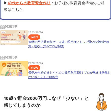
▶
40代からの教育資金作り
：お子様の教育資金準備のご相
談はこちら
関連記事
2023/10/30
#
40代
40代の平均貯金額と中央値！理想はいくら？賢いお金の貯め
方・増やし方をプロが解説
関連記事
2023/05/16
#
40代
40代から始めるおすすめの資産運用3選！プロが教える失敗し
ないポイントと始め方
40歳で貯金3000万円…なぜ「少ない」と
感じてしまうのか