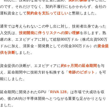
のです。それだけでなく、契約不履行にもかかわらず、会社の
運転資金として
契約金を支払ってほしい
と懇願しました。
通常では考えられないこの申し出に対し、技術者出身であった
入交氏は、
技術開発に伴うリスクへの深い理解
を示します。熟
慮の末、エヌビディアに対して総額800万ドル（株式出資500万
ドルに加え、清算金・開発費としての現金300万ドル）の
資金提
供を決断
しました。
資金提供の決断が、エヌビディアに
約6ヶ月間の延命期間
を与
え、延命期間中に技術方針を転換する「
奇跡のピボット
」を可
能にしました。
延命期間に開発されたGPU「
RIVA 128
」は市場で大成功を収
め、後のAI向け半導体開発へとつながる重要な足がかりとなり
ました。