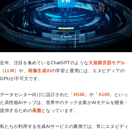
近年、注目を集めているChatGPTのような
大規模言語モデル
（LLM）
や、
画像生成AI
の学習と運用には、エヌビディアの
GPUが不可欠です。
データセンター向けに設計された「
H100
」や「
A100
」といっ
た高性能AIチップは、世界中のテック企業がAIモデルを開発・
提供するための
基盤
となっています。
私たちが利用する生成AIサービスの裏側では、常にエヌビディ