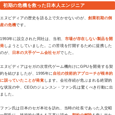
初期の危機を救った日本人エンジニア
エヌビディアの歴史を語る上で欠かせないのが、
創業初期の倒
産の危機
です。
1993年に設立された同社は、当初、
市場が存在しない製品を開
発
しようとしていました。この苦境を打開するために提携した
のが、
日本の大手ゲーム会社セガ
でした。
エヌビディアはセガの次世代ゲーム機向けにGPUを開発する契
約を結びましたが、1995年に
自社の技術的アプローチが根本的
に誤っていたことが発覚
します。会社存続が危ぶまれる絶望的
な状況の中、CEOのジェンスン・ファン氏は驚くべき行動に出
ました。
ファン氏は日本のセガ本社を訪れ、当時の社長であった入交昭
一郎氏に、技術的な過ちを正直に認め、
契約の解除
を申し出た