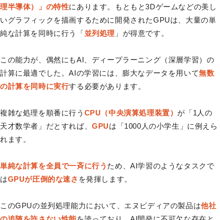
理半導体）」の特性
にあります。もともと3Dゲームなどの美し
いグラフィックを描画するために開発されたGPUは、大量の単
純な計算を同時に行う「
並列処理
」が得意です。
この能力が、偶然にもAI、ディープラーニング（深層学習）の
計算に最適でした。AIの学習には、膨大なデータを用いて
無数
の計算を同時に実行
する必要があります。
複雑な処理を順番に行う
CPU（中央演算処理装置）
が「1人の
天才数学者」だとすれば、
GPU
は「1000人の小学生」に例えら
れます。
単純な計算を全員で一斉に行う
ため、AI学習のようなタスクで
は
GPUが圧倒的な速さ
を発揮します。
このGPUの並列処理能力において、エヌビディアの製品は
他社
の追随を許さない性能
を誇っており、AI開発に不可欠な存在と