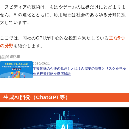
エヌビディアの技術は、もはやゲームの世界だけにとどまりま
せん。AIの進化とともに、応用範囲は社会のあらゆる分野に拡
大しています。
ここでは、同社のGPUが中心的な役割を果たしている
主な5つ
の分野
を紹介します。
関連記事
2026/05/21
半導体株の今後の見通しとは？AI需要の影響とリスクを見極
める投資戦略を徹底解説
生成AI開発（ChatGPT等）