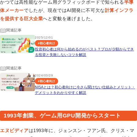
かつては高性能なゲーム用グラフィックボードで知られる
半導
体メーカー
でしたが、現在ではAI開発に不可欠な
計算インフラ
を提供する巨大企業
へと変貌を遂げました。
関連記事
2025/12/01
#
初心者向け
投資初心者は何から始めるのがベスト？プロが少額からでき
る投資と失敗しないコツを解説
関連記事
2024/03/29
#
初心者向け
NISAとは？初心者向けに今さら聞けない仕組みとメリット・
デメリットをわかりやすく解説
1993年創業、ゲーム用GPU開発からスタート
エヌビディア
は1993年に、ジェンスン・フアン氏、クリス・マ