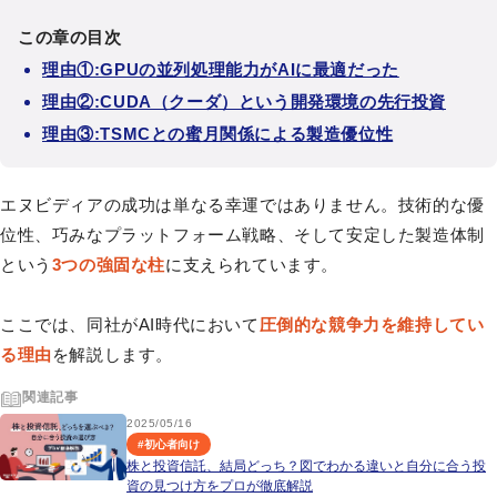
この章の目次
理由①:GPUの並列処理能力がAIに最適だった
理由②:CUDA（クーダ）という開発環境の先行投資
理由③:TSMCとの蜜月関係による製造優位性
エヌビディアの成功は単なる幸運ではありません。技術的な優
位性、巧みなプラットフォーム戦略、そして安定した製造体制
という
3つの強固な柱
に支えられています。
ここでは、同社がAI時代において
圧倒的な競争力を維持してい
る理由
を解説します。
関連記事
2025/05/16
#
初心者向け
株と投資信託、結局どっち？図でわかる違いと自分に合う投
資の見つけ方をプロが徹底解説