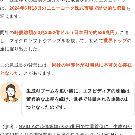
は、
2024年6月18日のニューヨーク株式市場で歴史的な節目
を
迎えます。
同社の
時価総額が3兆3352億ドル（日本円で約526兆円）
に達
し、マイクロソフトやアップルを抜いて、初めて
世界トップ
の
座に躍り出ました。
この急成長の背景には、
同社の半導体がAI開発に不可欠な存在
となった
ことがあります。
生成AIブームを追い風に、エヌビディアの株価は
驚異的な上昇を続け、世界で注目される企業の1
つとなったのです。
（参考：
NVIDIAの時価総額が526兆円で世界首位に、生成AIが
促す11年ぶりの地殻変動 | 日経クロステック（xTECH）
）