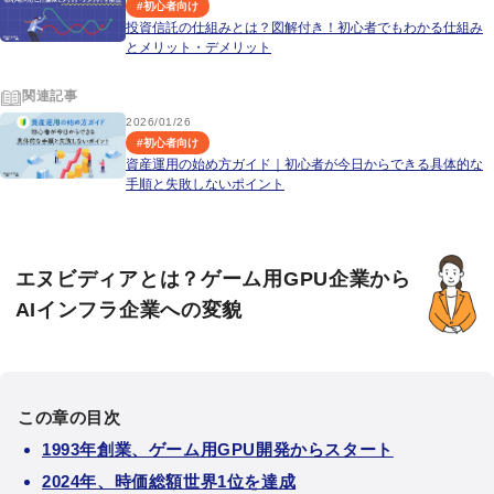
#
初心者向け
投資信託の仕組みとは？図解付き！初心者でもわかる仕組み
とメリット・デメリット
関連記事
2026/01/26
#
初心者向け
資産運用の始め方ガイド｜初心者が今日からできる具体的な
手順と失敗しないポイント
エヌビディアとは？ゲーム用GPU企業から
AIインフラ企業への変貌
この章の目次
1993年創業、ゲーム用GPU開発からスタート
2024年、時価総額世界1位を達成