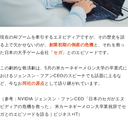
現在のAIブームを牽引するエヌビディアですが、その歴史を語
る上で欠かせないのが、
創業初期の倒産の危機
と、それを救っ
た日本の大手ゲーム会社「
セガ
」とのエピソードです。
この劇的な救済劇は、5月の米カーネギーメロン大学の卒業式に
おけるジェンスン・フアンCEOのスピーチでも話題に上るな
ど、今なお
同社の原点
として語り継がれています。
（参考：NVIDIA ジェンスン・ファンCEO「日本のセガがエヌ
ビディアの危機を救った」 米カーネギーメロン大卒業祝辞でセ
ガとのエピソードを語る｜ビジネス+IT）