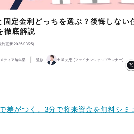
と固定金利どっちを選ぶ？後悔しない
を徹底解説
最終更新:
2026/03/25
)
メディア編集部
監修
土屋 史恵
(ファイナンシャルプランナー)
けで差がつく。3分で将来資金を無料シミ