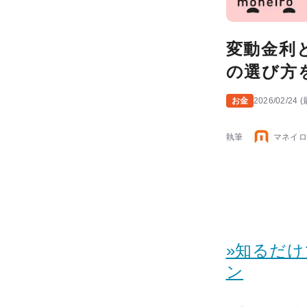
変動金利
の選び方
お金
2026/02/24
(
執筆
マネイロ
»知るだ
ン