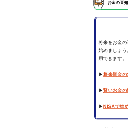
お金の豆知
将来をお金の
始めましょう
用できます。
▶
将来資金の
▶
賢いお金の
▶
NISAで