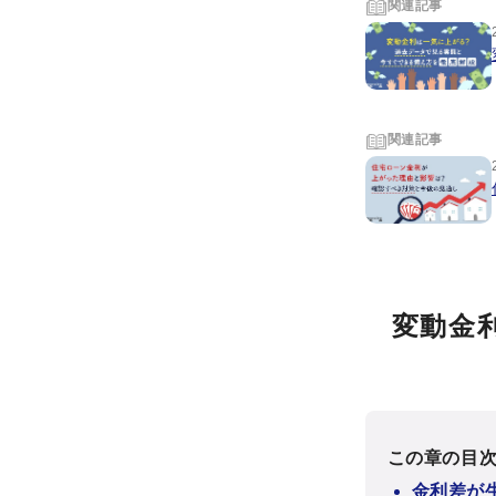
関連記事
関連記事
変動金
この章の目
金利差が