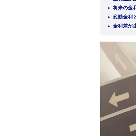
将来の金
変動金利
金利差が