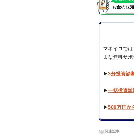
お金の豆知
マネイロでは
まな無料サポ
▶
3分投資診
▶
一括投資診
▶
500万円
関連記事