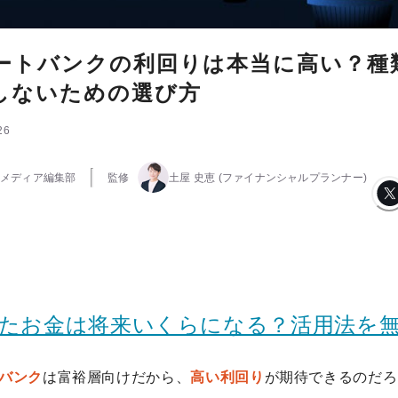
ートバンクの利回りは本当に高い？種
しないための選び方
26
メディア編集部
監修
土屋 史恵
(ファイナンシャルプランナー)
ったお金は将来いくらになる？活用法を
バンク
は富裕層向けだから、
高い利回り
が期待できるのだろ