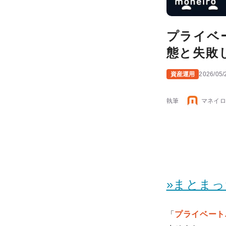
プライベ
態と失敗
資産運用
2026/05/
執筆
マネイロ
»まとま
「
プライベート