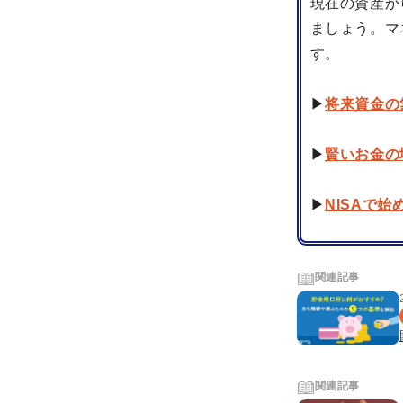
現在の資産か
ましょう。マ
す。
▶
将来資金の
▶
賢いお金の
▶
NISAで
関連記事
関連記事