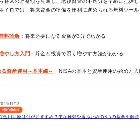
ら将来の貯蓄額を見通し、老後資金の不足分を早めに把握し
ネイロでは、将来資金の準備を便利に進められる無料ツール
無料診断
：将来必要になる金額が3分でわかる
増やし方入門
：貯金と投資で賢く増やす方法がわかる
始める資産運用～基本編～
：NISAの基本と資産運用の始め方入
2025/11/13
#
初心者向け
貯金用口座は何がおすすめ？主な種類や選ぶための6つの基準を解説