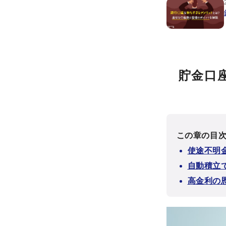
貯金口
この章の目
使途不明
自動積立
高金利の