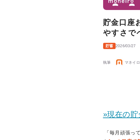
貯金口座
やすさで
貯蓄
2026/03/27
執筆
マネイロ
»現在の貯
「毎月頑張って