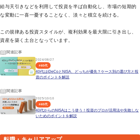
給与天引きなどを利用して投資を半ば自動化し、市場の短期的
な変動に一喜一憂することなく、淡々と積立を続ける。
この規律ある投資スタイルが、複利効果を最大限に引き出し、
資産を築く土台となっています。
関連記事
2024/08/27
#
40代
40代はiDeCoとNISA、どっちが優先？ケース別の選び方と投
資のポイントを解説
関連記事
2025/10/10
#
40代
40代からのNISAはこう使う！投資のプロが活用法や失敗しな
いためのポイントを解説
転職・キャリアアップ