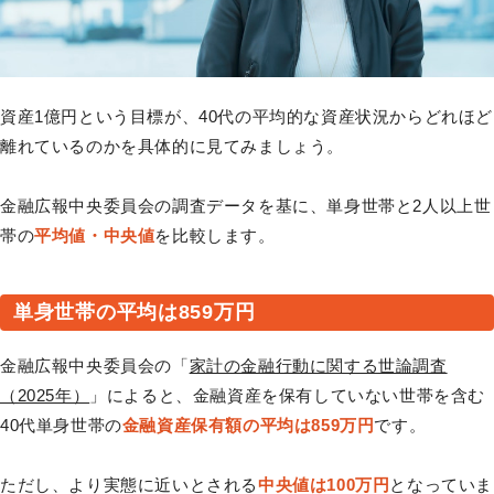
資産1億円という目標が、40代の平均的な資産状況からどれほど
離れているのかを具体的に見てみましょう。
金融広報中央委員会の調査データを基に、単身世帯と2人以上世
帯の
平均値・中央値
を比較します。
単身世帯の平均は859万円
金融広報中央委員会の「
家計の金融行動に関する世論調査
（2025年）
」によると、金融資産を保有していない世帯を含む
40代単身世帯の
金融資産保有額の平均は859万円
です。
ただし、より実態に近いとされる
中央値は100万円
となっていま