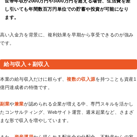
世帯年収が2000万円や3000万円を超える場合、生活費を差
し引いても年間数百万円単位での貯蓄や投資が可能になり
ます。
高い入金力を背景に、複利効果を早期から享受できるのが強み
です。
給与収入＋副収入
本業の給与収入だけに頼らず、
複数の収入源
を持つことも資産1
億円達成者の特徴です。
副業
や
兼業
が認められる企業が増える中、専門スキルを活かし
たコンサルティング、Webサイト運営、週末起業など、さまざ
まな形で収入を増やしています。
また、
資産運用
から得られる配当金や分配金、不動産からの家