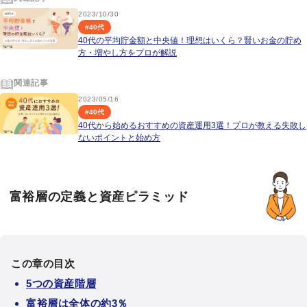
2023/10/30
#
40代
40代の平均貯金額と中央値！理想はいくら？賢いお金の貯め
方・増やし方をプロが解説
関連記事
2023/05/16
#
40代
40代から始めるおすすめの資産運用3選！プロが教える失敗し
ないポイントと始め方
富裕層の定義と資産ピラミッド
この章の目次
5つの資産階層
富裕層は全体の約3％