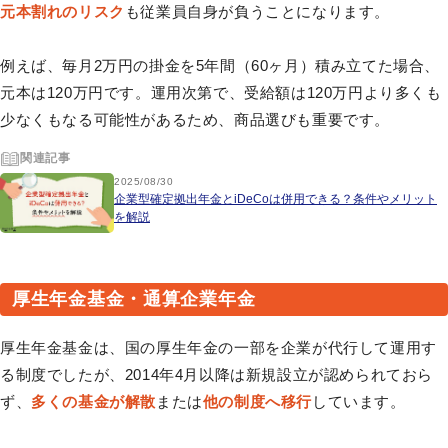
元本割れのリスク
も従業員自身が負うことになります。
例えば、毎月2万円の掛金を5年間（60ヶ月）積み立てた場合、
元本は120万円です。運用次第で、受給額は120万円より多くも
少なくもなる可能性があるため、商品選びも重要です。
関連記事
2025/08/30
企業型確定拠出年金とiDeCoは併用できる？条件やメリット
を解説
厚生年金基金・通算企業年金
厚生年金基金は、国の厚生年金の一部を企業が代行して運用す
る制度でしたが、2014年4月以降は新規設立が認められておら
ず、
多くの基金が解散
または
他の制度へ移行
しています。