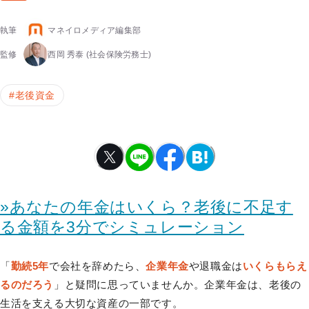
執筆
マネイロメディア編集部
監修
西岡 秀泰
(社会保険労務士)
#
老後資金
»あなたの年金はいくら？老後に不足す
る金額を3分でシミュレーション
「
勤続5年
で会社を辞めたら、
企業年金
や退職金は
いくらもらえ
るのだろう
」と疑問に思っていませんか。企業年金は、老後の
生活を支える大切な資産の一部です。