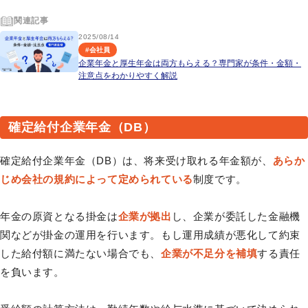
関連記事
2025/08/14
#
会社員
企業年金と厚生年金は両方もらえる？専門家が条件・金額・
注意点をわかりやすく解説
確定給付企業年金（DB）
確定給付企業年金（DB）は、将来受け取れる年金額が、
あらか
じめ会社の規約によって定められている
制度です。
年金の原資となる掛金は
企業が拠出
し、企業が委託した金融機
関などが掛金の運用を行います。もし運用成績が悪化して約束
した給付額に満たない場合でも、
企業が不足分を補填
する責任
を負います。