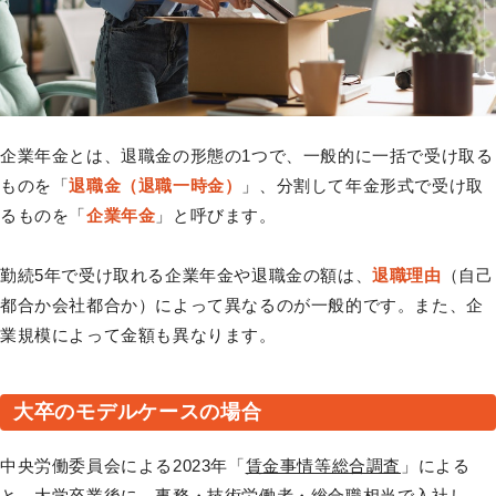
企業年金とは、退職金の形態の1つで、一般的に一括で受け取る
ものを「
退職金（退職一時金）
」、分割して年金形式で受け取
るものを「
企業年金
」と呼びます。
勤続5年で受け取れる企業年金や退職金の額は、
退職理由
（自己
都合か会社都合か）によって異なるのが一般的です。また、企
業規模によって金額も異なります。
大卒のモデルケースの場合
中央労働委員会による2023年「
賃金事情等総合調査
」による
と、大学卒業後に、事務・技術労働者・総合職相当で入社し、