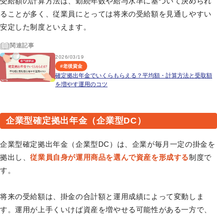
受給額の計算方法は、勤続年数や給与水準に基づいて決められ
ることが多く、従業員にとっては将来の受給額を見通しやすい
安定した制度といえます。
関連記事
2026/03/19
#
老後資金
確定拠出年金でいくらもらえる？平均額・計算方法と受取額
を増やす運用のコツ
企業型確定拠出年金（企業型DC）
企業型確定拠出年金（企業型DC）は、企業が毎月一定の掛金を
拠出し、
従業員自身が運用商品を選んで資産を形成する
制度で
す。
将来の受給額は、掛金の合計額と運用成績によって変動しま
す。運用が上手くいけば資産を増やせる可能性がある一方で、