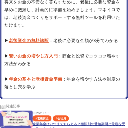
将来をお金の不安なく暮らすために、老後に必要な資金を
早めに把握し、計画的に準備を始めましょう。マネイロで
は、老後資金づくりをサポートする無料ツールを利用いた
だけます。
▶
老後資金の無料診断
：老後に必要な金額が3分でわかる
▶
賢いお金の増やし方入門
：貯金と投資でコツコツ増やす
方法がわかる
▶
年金の基本と老後資金準備
：年金を増やす方法や制度の
落とし穴を学ぶ
関連記事
2025/10/03
#
老後資金
#
会社員
企業年金はいつまでもらえる？種類別の受給期間と最適な受