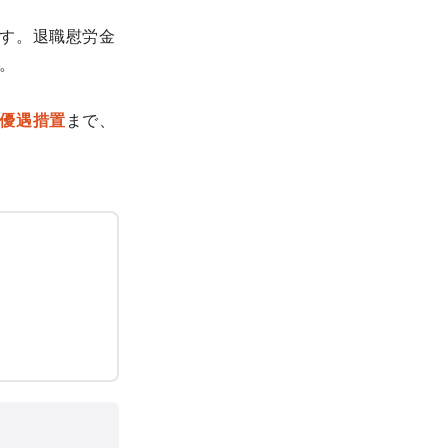
す。退職慰労金
。
優遇措置
まで、