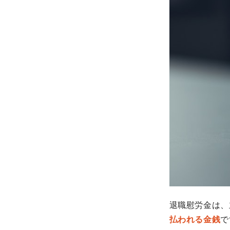
退職慰労金は、
払われる金銭
で