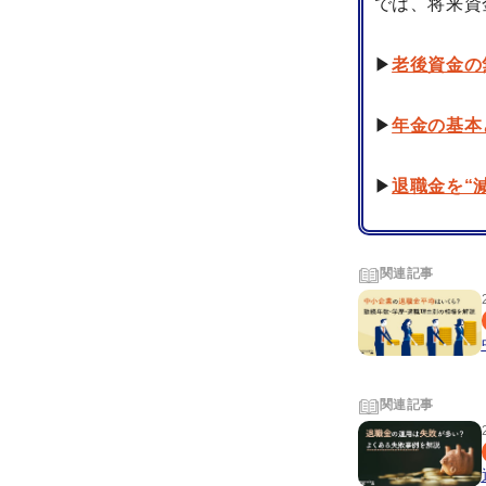
では、将来資
▶
老後資金の
▶
年金の基本
▶
退職金を“
関連記事
関連記事