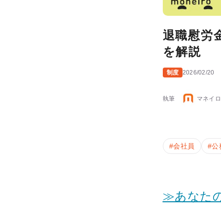
退職慰労
を解説
制度
2026/02/20
執筆
マネイロ
#
会社員
#
公
≫あなた