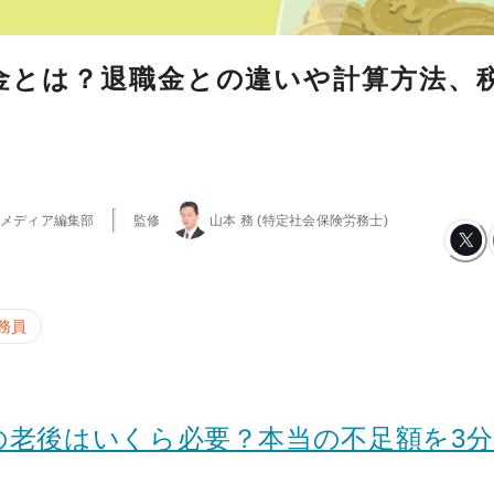
金とは？退職金との違いや計算方法、
メディア編集部
監修
山本 務
(特定社会保険労務士)
務員
の老後はいくら必要？本当の不足額を3