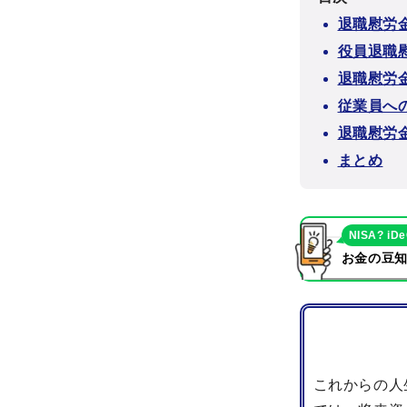
退職慰労
役員退職
退職慰労
従業員へ
退職慰労
まとめ
NISA? iD
お金の豆知
これからの人