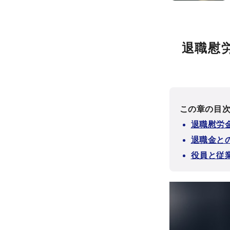
退職慰
この章の目
退職慰労
退職金と
役員と従