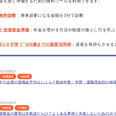
金を賢く準備するための無料ツールを利用できます。
無料診断
：将来必要になる金額を3分で診断
と老後資金準備
：年金を増やす方法や制度の落とし穴を学ぶ
減らさず使う”100歳までの資産活用術
：資産を長持ちさせる
2025/08/27
#
老後資金
#
会社員
中小企業の退職金平均はいくら？勤続年数・学歴・退職理由別の相
2025/04/15
#
会社員
#
公務員
退職金の運用は失敗談だらけ？よくある事例と失敗しないためのポ