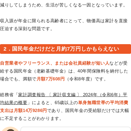
減りしてしまうため、生活が苦しくなる一因となっています。
収入源が年金に限られる高齢者にとって、物価高は家計を直接
圧迫する深刻な問題です。
2．国民年金だけだと月約7万円しかもらえない
自営業者やフリーランス、または会社員経験が短い人
などが受
給する国民年金（老齢基礎年金）は、40年間保険料を納付した
場合でも、満額で
月額7万608円
（令和8年度）です。
総務省「
家計調査報告 〔 家計収支編 〕 2024年（令和6年）平
均結果の概要
」によると、65歳以上の
単身無職世帯の平均消費
支出は月額14万9286円
であり、国民年金の受給額だけでは大幅
に不足することがわかります。