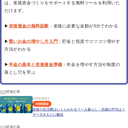
は、老後資金づくりをサポートする無料ツールを利用いた
だけます。
▶
老後資金の無料診断
：老後に必要な金額が3分でわかる
▶
賢いお金の増やし方入門
：貯金と投資でコツコツ増やす
方法がわかる
▶
年金の基本と老後資金準備
：年金を増やす方法や制度の
落とし穴を学ぶ
関連記事
2025/08/13
#
老後資金
老後の生活費はいくらかかる？一人暮らし・夫婦の平均は？
データをもとに解説
関連記事