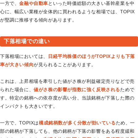
一方で、
金融や自動車
といった時価総額の大きい基幹産業を中
心に、幅広い業種が全体的に買われるような相場では、TOPIX
が堅調に推移する傾向があります。
下落相場での違い
下落相場においては、
日経平均株価のほうがTOPIXよりも下落
率が大きい傾向
が見られることがあります。
これは、上昇相場を牽引した値がさ株が利益確定売りなどで売
られた場合に、
値がさ株の影響が指数に強く反映される
ためで
す。特定の銘柄への依存度が高い分、当該銘柄が下落した際の
インパクトも大きいです。
一方で、TOPIXは
構成銘柄数が多く分散が効いている
ため、一
部の銘柄が下落しても、他の銘柄が下落の影響をある程度緩和