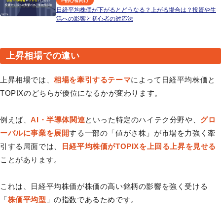
#
初心者向け
日経平均株価が下がるとどうなる？上がる場合は？投資や生
活への影響と初心者の対応法
上昇相場での違い
上昇相場では、
相場を牽引するテーマ
によって日経平均株価と
TOPIXのどちらが優位になるかが変わります。
例えば、
AI・半導体関連
といった特定のハイテク分野や、
グロ
ーバルに事業を展開
する一部の「値がさ株」が市場を力強く牽
引する局面では、
日経平均株価がTOPIXを上回る上昇を見せる
ことがあります。
これは、日経平均株価が株価の高い銘柄の影響を強く受ける
「
株価平均型
」の指数であるためです。