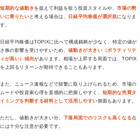
短期的な値動き
を捉えて利益を狙う投資スタイルや、
市場の勢
いに乗りたい
と考える場合は、
日経平均株価が選択肢
になりま
す。
日経平均株価はTOPIXに比べて構成銘柄が少なく、特定の値が
さ株の影響を受けやすいため、
値動きが大きい（ボラティリテ
ィが高い）傾向
があります。相場が上昇する局面では、TOPIX
を上回るリターンが期待できることもあります。
また、ニュース速報などで頻繁に取り上げられるため、市場の
ムードや投資家心理を直感的に把握しやすく、
短期的な売買タ
イミングを判断する材料として活用しやすい
側面もあります。
ただし、値動きが大きい分、
下落局面でのリスクも高くなる
点
には十分な注意が必要です。