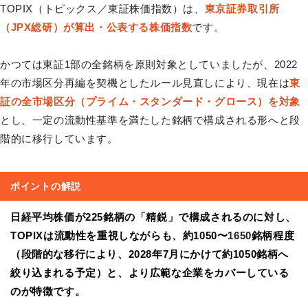
TOPIX（トピックス／東証株価指数）は、
東京証券取引所
（JPX総研）が算出・公表する株価指数
です。
かつては東証1部の全銘柄を原則対象としていましたが、2022
年の市場区分再編を契機としたルール見直しにより、現在は
東
証の全市場区分（プライム・スタンダード・グロース）を対象
とし、一定の流動性基準を満たした銘柄で構成される形へと段
階的に移行しています。
ポイントの解説
日経平均株価が225銘柄の「精鋭」で構成されるのに対し、
TOPIXは流動性を重視しながらも、約1050〜
1650
銘柄程度
（段階的な移行により、2028年7月にかけて約1050銘柄へ
絞り込まれる予定）と、より広範な企業をカバーしている
のが特徴です。