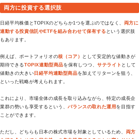
両方に投資する選択肢
日経平均株価とTOPIXのどちらか1つを選ぶのではなく、
両方に
連動する投資信託やETFを組み合わせて保有する
という選択肢
もあります。
例えば、ポートフォリオの
核（コア）
として安定的な値動きが
期待できる
TOPIX連動型商品
を保有しつつ、
サテライト
として
値動きの大きい
日経平均連動型商品
を加えてリターンを狙う、
といった戦略が考えられます。
これにより、市場全体の成長を取り込みながら、特定の成長企
業群の勢いも享受するという、
バランスの取れた運用
を目指す
ことができます。
ただし、どちらも日本の株式市場を対象としているため、
両方