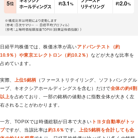
日経平均株価では、株価水準が高い
アドバンテスト（約
10.9％）や東京エレクトロン（約10.2％）
などが大きな比率を
占めています。
実際、
上位5銘柄
（ファーストリテイリング、ソフトバンクグル
ープ、キオクシアホールディングスを含む）だけで
全体の約4割
以上
を占めており、一部の銘柄の値動きに指数全体が大きく左
右されることがわかります。
一方、TOPIXでは時価総額が日本で大きい
トヨタ自動車がトッ
プ
ですが、当該比率は
約3.6％
です。
上位5銘柄を合計しても全