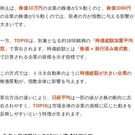
例えば、
株価10万円
の企業の株価が1％動くのと、
株価1000円
の企業の株価が1％動くのでは、前者の方が指数に与える影響が
大きいです。
一方、
TOPIX
は、対象となる約1650銘柄の「
時価総額加重平均
型
」で算出されます。時価総額とは「
株価 × 発行済み株式数
」
で計算される企業の規模を示す指標です。
この方式では、トヨタ自動車のように
時価総額が大きい企業
の
株価変動が、指数全体に影響を与えます。
算出方法の違いにより、
日経平均
は一部の値がさ株の動向に左
右されやすく、
TOPIX
は市場全体の企業の規模に応じた動きを
反映しやすいという特徴が生まれます。