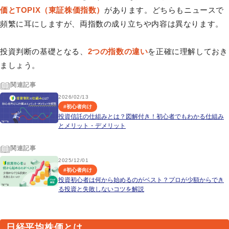
価とTOPIX（東証株価指数）
があります。どちらもニュースで
頻繁に耳にしますが、両指数の成り立ちや内容は異なります。
投資判断の基礎となる、
2つの指数の違い
を正確に理解しておき
ましょう。
関連記事
2026/02/13
#
初心者向け
投資信託の仕組みとは？図解付き！初心者でもわかる仕組み
とメリット・デメリット
関連記事
2025/12/01
#
初心者向け
投資初心者は何から始めるのがベスト？プロが少額からでき
る投資と失敗しないコツを解説
日経平均株価とは