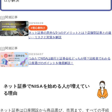
ロが解決
関連記事
2025/03/28
#
初心者向け
ネット証券の意外な5つのデメリットとは？店舗型証券との違
い・リスクと対策を解説
関連記事
2023/04/07
つみたてNISAは銀行と証券会社どっちが得？比較表でわかる
口座選びのポイントを徹底解説！
ネット証券でNISAを始める人が増えてい
る理由
ネット証券は口座開設から商品選び、売買まで、すべての手続