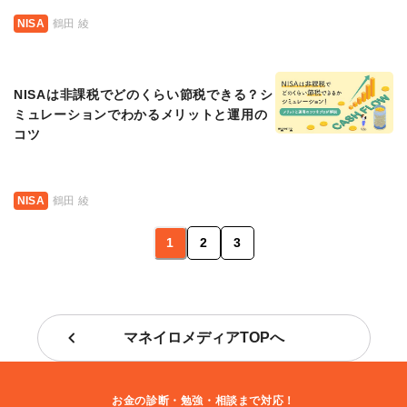
NISA
鶴田 綾
NISAは非課税でどのくらい節税できる？シ
ミュレーションでわかるメリットと運用の
コツ
NISA
鶴田 綾
1
2
3
マネイロメディアTOPへ
お金の診断・勉強・相談まで対応！