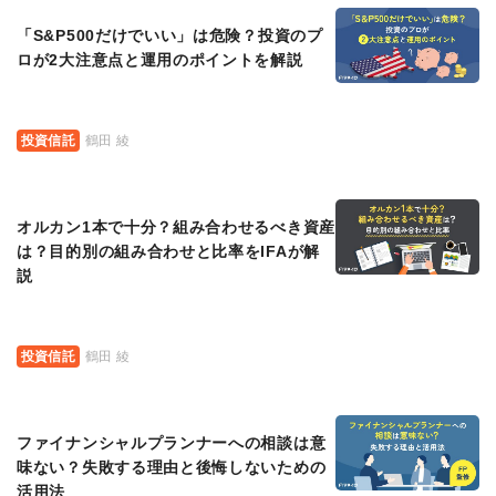
「S&P500だけでいい」は危険？投資のプ
ロが2大注意点と運用のポイントを解説
投資信託
鶴田 綾
オルカン1本で十分？組み合わせるべき資産
は？目的別の組み合わせと比率をIFAが解
説
投資信託
鶴田 綾
ファイナンシャルプランナーへの相談は意
味ない？失敗する理由と後悔しないための
活用法