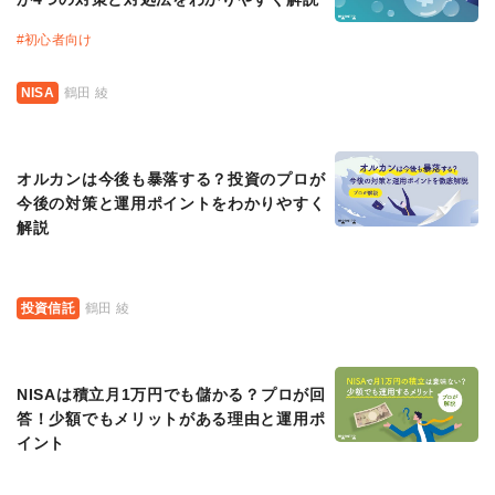
#
初心者向け
NISA
鶴田 綾
オルカンは今後も暴落する？投資のプロが
今後の対策と運用ポイントをわかりやすく
解説
投資信託
鶴田 綾
NISAは積立月1万円でも儲かる？プロが回
答！少額でもメリットがある理由と運用ポ
イント