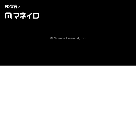
FD宣言
© Monicle Financial, Inc.