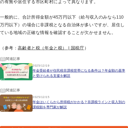
の有無や居住する市区町村によって異なります。
一般的に、合計所得金額が45万円以下（給与収入のみなら110
万円以下）の場合に非課税となる自治体が多いですが、居住し
ている地域の正確な情報を確認することが欠かせません。
（参考：
高齢者と税（年金と税） | 国税庁
）
関連記事
2025/12/19
年金受給者が住民税非課税世帯になる条件は？年金額の基準
と受けられる支援を解説
関連記事
2025/12/15
年金はいくらから所得税がかかる？非課税ラインと収入別の
課税額を専門家が解説