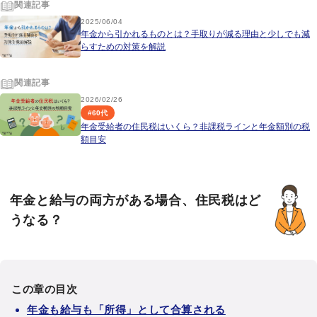
関連記事
2025/06/04
年金から引かれるものとは？手取りが減る理由と少しでも減
らすための対策を解説
関連記事
2026/02/26
#
60代
年金受給者の住民税はいくら？非課税ラインと年金額別の税
額目安
年金と給与の両方がある場合、住民税はど
うなる？
この章の目次
年金も給与も「所得」として合算される