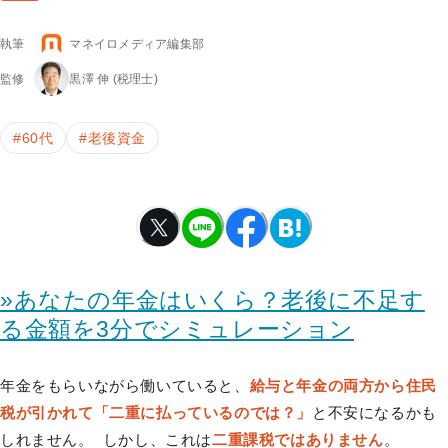
執筆
マネイロメディア編集部
監修
黒澤 伸
(税理士)
#
60代
#
老後資金
»あなたの年金はいくら？老後に不足す
る金額を3分でシミュレーション
年金をもらいながら働いていると、
給与と年金の両方から住民
税が引かれて「二重に払っているのでは？」
と不安になるかも
しれません。 しかし、これは
二重課税ではありません
。