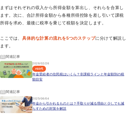
まずはそれぞれの収入から所得金額を算出し、それらを合算し
ます。次に、合計所得金額から各種所得控除を差し引いて課税
所得を求め、最後に税率を乗じて税額を決定します。
ここでは、
具体的な計算の流れを5つのステップ
に分けて解説し
ます。
関連記事
2026/02/26
#
60代
年金受給者の住民税はいくら？非課税ラインと年金額別の税
額目安
関連記事
2025/06/04
年金から引かれるものとは？手取りが減る理由と少しでも減
らすための対策を解説