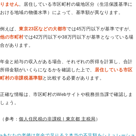
りません
。居住している市区町村の級地区分（生活保護基準に
おける地域の物価水準）によって、基準額が異なります。
例えば、
東京23区などの大都市
では45万円以下が基準ですが、
他の市町村
では42万円以下や38万円以下が基準となっている場
合があります。
年金と給与の収入がある場合、それぞれの所得を計算し、合計
所得金額がいくらになるかを確認した上で、
居住している市区
町村の非課税基準額
と比較する必要があります。
正確な情報は、市区町村のWebサイトや税務担当課で確認しま
しょう。
（参考：
個人住民税の非課税 | 東京都 主税局
）
»あなたの老後は年金で足りる？本当の不足額をシミュレーショ