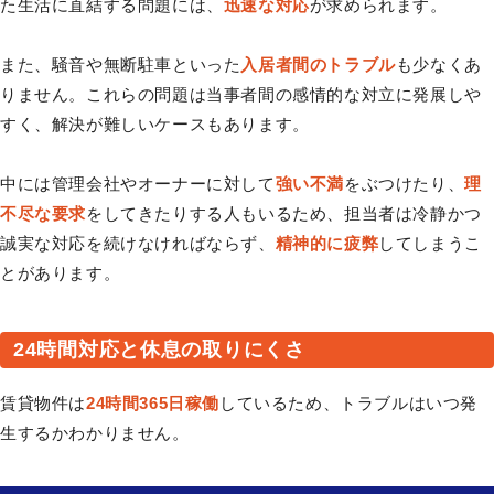
た生活に直結する問題には、
迅速な対応
が求められます。
また、騒音や無断駐車といった
入居者間のトラブル
も少なくあ
りません。これらの問題は当事者間の感情的な対立に発展しや
すく、解決が難しいケースもあります。
中には管理会社やオーナーに対して
強い不満
をぶつけたり、
理
不尽な要求
をしてきたりする人もいるため、担当者は冷静かつ
誠実な対応を続けなければならず、
精神的に疲弊
してしまうこ
とがあります。
24時間対応と休息の取りにくさ
賃貸物件は
24時間365日稼働
しているため、トラブルはいつ発
生するかわかりません。