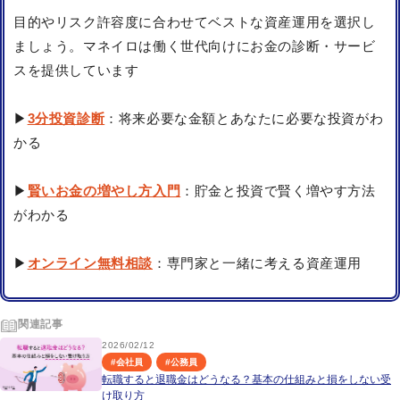
目的やリスク許容度に合わせてベストな資産運用を選択し
ましょう。マネイロは働く世代向けにお金の診断・サービ
スを提供しています
▶
3分投資診断
：将来必要な金額とあなたに必要な投資がわ
かる
▶
賢いお金の増やし方入門
：貯金と投資で賢く増やす方法
がわかる
▶
オンライン無料相談
：専門家と一緒に考える資産運用
関連記事
2026/02/12
#
会社員
#
公務員
転職すると退職金はどうなる？基本の仕組みと損をしない受
け取り方