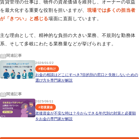
賃貸管理の仕事は、物件の資産価値を維持し、オーナーの収益
を最大化する重要な役割を担いますが、
現場では多くの担当者
が「きつい」と感じる
場面に直面しています。
主な理由として、精神的な負担の大きい業務、不規則な勤務体
系、そして多岐にわたる業務量などが挙げられます。
関連記事
2026/01/22
#
初心者向け
お金の相談はどこにすべき?目的別の窓口と失敗しないための
選び方を専門家が解説
関連記事
2025/09/11
#
老後資金
老後資金が不安な時は？今からできる年代別の対策と必要額
をお金の専門家が解説