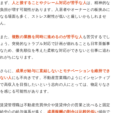
まず、
人と接することやクレーム対応が苦手な人
は、精神的な
負担が増す可能性があります。入居者やオーナーとの板挟みに
なる場面も多く、ストレス耐性が低いと厳しいかもしれませ
ん。
また、
複数の業務を同時に進めるのが苦手な人
も苦労するでし
ょう。突発的なトラブル対応で計画が崩れることも日常茶飯事
なため、優先順位を考えた柔軟な対応ができないと仕事に追わ
れがちになります。
さらに、
成果が給与に直結しないとモチベーションを維持でき
ない人
にも不向きです。不動産営業職のようにインセンティブ
で高収入を目指したいという志向の人にとっては、物足りなさ
を感じる可能性があります。
賃貸管理職は不動産売買仲介や賃貸仲介の営業と比べると固定
給中心の給与体系が多く、
成果報酬の割合は比較的低い
傾向で